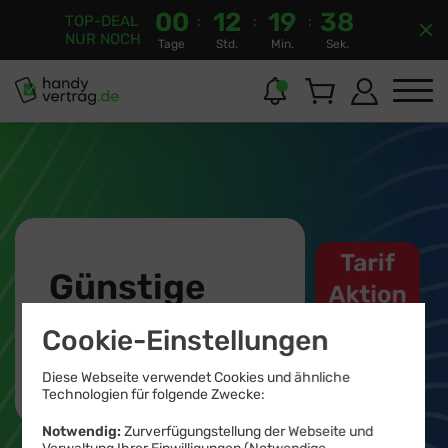
00
12
19
37
TOP-DEAL
:
:
:
Ang
NUR NOCH
Tage
Std.
Min.
Sek.
au
Günstige
Handytarife
Cookie-Einstellungen
mit Allnet-Flat
Diese Webseite verwendet Cookies und ähnliche
Technologien für folgende Zwecke:
Top Tarife.
Notwendig:
Zurverfügungstellung der Webseite und