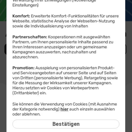
Extra günstig.
Verwaltung Ihrer Einwilligungen (Notwendige
Einstellungen)
Komfort:
Erweiterte Komfort-Funktionalitäten für unsere
Webseite, statistische Analyse der Webseiten-Nutzung
sowie die Individualisierung von Inhalten
Allnet-Flat Tarife auswählen
Partnerschaften:
Kooperationen mit ausgewählten
Partnern, um Ihnen personalisierte Inhalte passend zu
Ihren Interessen anzuzeigen oder um gemeinsame
Allnet-Flat
Daten-Tarife
Kids-Tarif
Kampagnen auszuwerten, nachzuhalten und
abzurechnen.
20 GB
40 GB
60 GB
80 GB
100 GB
Promotion:
Ausspielung von personalisierten Produkt-
6,99 €
8,99 €
12,99 €
16,99 €
20,99 €
und Serviceangeboten auf unserer Seite und auf Seiten
mtl.
mtl.
mtl.
mtl.
mtl.
von Dritten (personalisierte Werbung), Retargeting sowie
für die Messung der Wirksamkeit unserer Kampagnen.
384
40
Hierzu setzten wir Cookies von Werbepartnern
€
TOP-DEAL
€
(Drittanbieter) ein.
sparen
spa
Nur bis 07.08. 11 Uhr
100
10
Sie können die Verwendung von Cookies (mit Ausnahme
statt
50
MBit/s
sta
der Kategorie notwendig)
hier
auch einzeln auswählen
Allnet Flat
3
3
oder ablehnen.
40 GB
X
X
Bestätigen
10
10
GB
GB