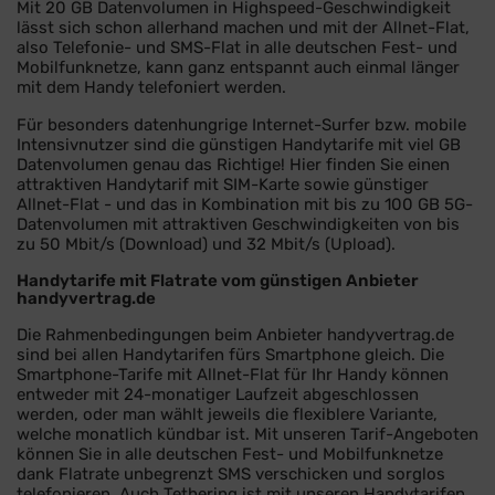
Mit 20 GB Datenvolumen in Highspeed-Geschwindigkeit
lässt sich schon allerhand machen und mit der Allnet-Flat,
also Telefonie- und SMS-Flat in alle deutschen Fest- und
Mobilfunknetze, kann ganz entspannt auch einmal länger
mit dem Handy telefoniert werden.
Für besonders datenhungrige Internet-Surfer bzw. mobile
Intensivnutzer sind die günstigen Handytarife mit viel GB
Datenvolumen genau das Richtige! Hier finden Sie einen
attraktiven Handytarif mit SIM-Karte sowie günstiger
Allnet-Flat - und das in Kombination mit bis zu 100 GB 5G-
Datenvolumen mit attraktiven Geschwindigkeiten von bis
zu 50 Mbit/s (Download) und 32 Mbit/s (Upload).
Handytarife mit Flatrate vom günstigen Anbieter
handyvertrag.de
Die Rahmenbedingungen beim Anbieter handyvertrag.de
sind bei allen Handytarifen fürs Smartphone gleich. Die
Smartphone-Tarife mit Allnet-Flat für Ihr Handy können
entweder mit 24-monatiger Laufzeit abgeschlossen
werden, oder man wählt jeweils die flexiblere Variante,
welche monatlich kündbar ist. Mit unseren Tarif-Angeboten
können Sie in alle deutschen Fest- und Mobilfunknetze
dank Flatrate unbegrenzt SMS verschicken und sorglos
telefonieren. Auch Tethering ist mit unseren Handytarifen