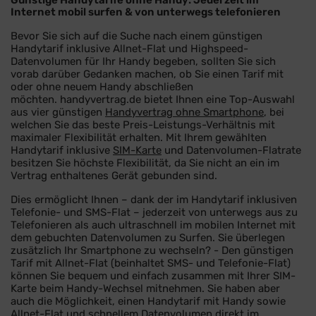
Günstige Handytarife ohne Handy: Jederzeit im
Internet mobil surfen & von unterwegs telefonieren
Bevor Sie sich auf die Suche nach einem günstigen
Handytarif inklusive Allnet-Flat und Highspeed-
Datenvolumen für Ihr Handy begeben, sollten Sie sich
vorab darüber Gedanken machen, ob Sie einen Tarif mit
oder ohne neuem Handy abschließen
möchten. handyvertrag.de bietet Ihnen eine Top-Auswahl
aus vier günstigen
Handyvertrag ohne Smartphone
, bei
welchen Sie das beste Preis-Leistungs-Verhältnis mit
maximaler Flexibilität erhalten. Mit Ihrem gewählten
Handytarif inklusive
SIM-Karte
und Datenvolumen-Flatrate
besitzen Sie höchste Flexibilität, da Sie nicht an ein im
Vertrag enthaltenes Gerät gebunden sind.
Dies ermöglicht Ihnen – dank der im Handytarif inklusiven
Telefonie- und SMS-Flat – jederzeit von unterwegs aus zu
Telefonieren als auch ultraschnell im mobilen Internet mit
dem gebuchten Datenvolumen zu Surfen. Sie überlegen
zusätzlich Ihr Smartphone zu wechseln? - Den günstigen
Tarif mit Allnet-Flat (beinhaltet SMS- und Telefonie-Flat)
können Sie bequem und einfach zusammen mit Ihrer SIM-
Karte beim Handy-Wechsel mitnehmen. Sie haben aber
auch die Möglichkeit, einen Handytarif mit Handy sowie
Allnet-Flat und schnellem Datenvolumen direkt im