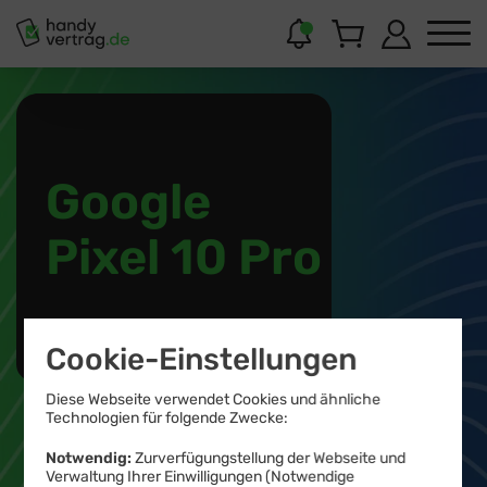
Jetzt
bestellen
Google
Pixel 10 Pro
Cookie-Einstellungen
+ 20 GB Allnet Flat
Diese Webseite verwendet Cookies und ähnliche
Technologien für folgende Zwecke:
Notwendig:
Zurverfügungstellung der Webseite und
Verwaltung Ihrer Einwilligungen (Notwendige