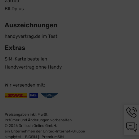
Zattoo
BILDplus
Auszeichnungen
handyvertrag.de im Test
Extras
SIM-Karte bestellen
Handyvertrag ohne Handy
Wir versenden mit:
Hotli
Infor
Preisangaben inkl. MwSt.
werd
Irrtümer und Änderungen vorbehalten.
Chat-
angez
© 2026 Drillisch Online GmbH,
Infor
ein Unternehmen der United-Internet-Gruppe
werd
simplytel
BIGSIM
PremiumSIM