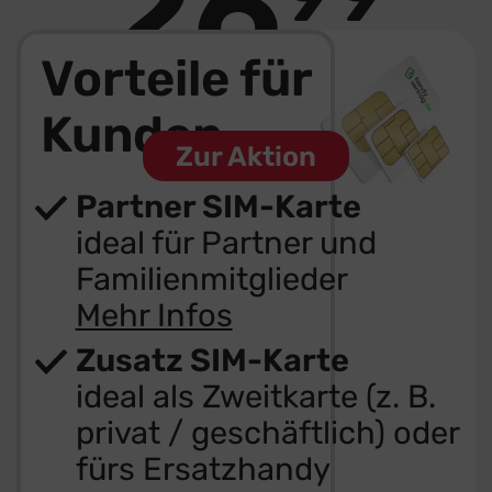
26
€ mtl.
Vorteile für
Dauerhaft günstig
Kunden
Zur Aktion
Partner SIM-Karte
ideal für Partner und
Familienmitglieder
Mehr Infos
Zusatz SIM-Karte
ideal als Zweitkarte (z. B.
privat / geschäftlich) oder
fürs Ersatzhandy