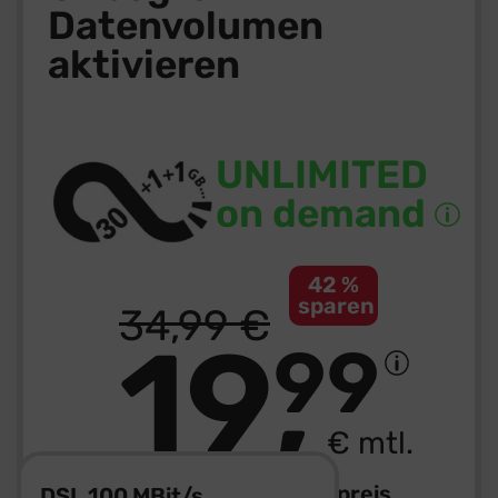
Datenvolumen
aktivieren
UNLIMITED
on demand
42 %
sparen
34
,
99
€
19
99
€ mtl.
0,– € Bereitstellungspreis
DSL 100 MBit/s