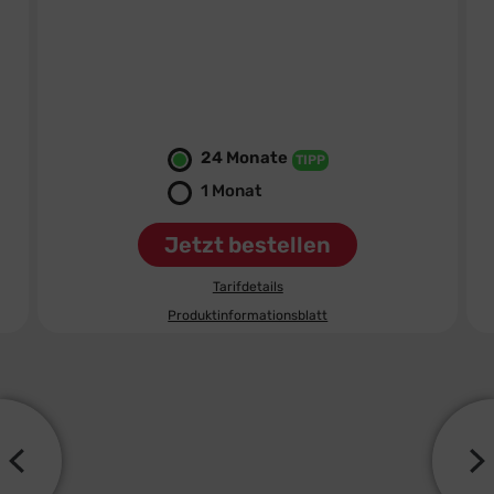
8
99
€ mtl.
0,– €
Bereitstellungspreis
statt
19,99 €
24 Monate
TIPP
1 Monat
Jetzt bestellen
Tarifdetails
Produktinformationsblatt