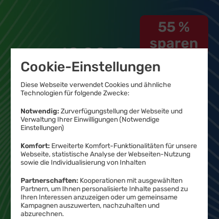
55 %
sparen
19
,
99
€
8
Cookie-Einstellungen
99
Diese Webseite verwendet Cookies und ähnliche
Technologien für folgende Zwecke:
Produktinformationsblatt
€ mtl.
Notwendig:
Zurverfügungstellung der Webseite und
Verwaltung Ihrer Einwilligungen (Notwendige
Einstellungen)
0,– € Bereitstellungspreis
Komfort:
Erweiterte Komfort-Funktionalitäten für unsere
(statt
19,99 €
)
Webseite, statistische Analyse der Webseiten-Nutzung
sowie die Individualisierung von Inhalten
Jetzt bestellen
Partnerschaften:
Kooperationen mit ausgewählten
Partnern, um Ihnen personalisierte Inhalte passend zu
Ihren Interessen anzuzeigen oder um gemeinsame
Kampagnen auszuwerten, nachzuhalten und
abzurechnen.