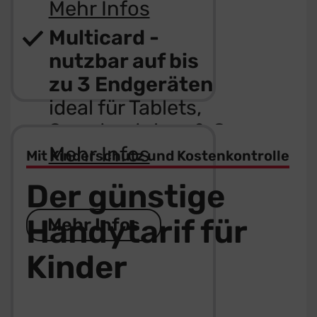
Mehr Infos
Multicard -
nutzbar auf bis
zu 3 Endgeräten
ideal für Tablets,
Smartwatches & Co
Mehr Infos
Mit Kinderschutz und Kostenkontrolle
Der günstige
Handytarif für
Mehr Infos
Kinder