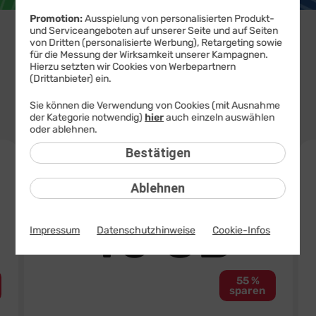
Promotion:
Ausspielung von personalisierten Produkt-
und Serviceangeboten auf unserer Seite und auf Seiten
von Dritten (personalisierte Werbung), Retargeting sowie
Mobilfunk
-
Handys mit
Tablets mit
DSL
für die Messung der Wirksamkeit unserer Kampagnen.
Tarife
Tarif
Tarif
Hierzu setzten wir Cookies von Werbepartnern
(Drittanbieter) ein.
20 GB
40 GB
60 GB
80 GB
100 GB
Sie können die Verwendung von Cookies (mit Ausnahme
6,99 €
8,99 €
12,99 €
16,99 €
20,99 €
der Kategorie notwendig)
hier
auch einzeln auswählen
mtl.
mtl.
mtl.
mtl.
mtl.
oder ablehnen.
264
40
Bestätigen
€
TOP-DEAL
€
sparen
spa
Nur bis 11.08. 11 Uhr
100
10
Ablehnen
statt
50
MBit/s
sta
Allnet Flat
3
3
40 GB
X
X
Impressum
Datenschutzhinweise
Cookie-Infos
10
10
GB
GB
GRATIS
GRA
55 %
sparen
19
,
99
€