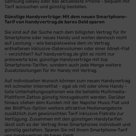
Samsung Galaxy oder das aktuelleste iPhone - bequem mit
Tarif aussuchen und günstig bestellen.
Günstige Handyverträge: Mit dem neuen Smartphone-
Tarif von handyvertrag.de bares Geld sparen
Sie sind auf der Suche nach dem billigsten Vertrag für Ihr
Smartphone oder neues Handy und wollen dennoch nicht
auf Leistung – wie beispielsweise dem im Vertrag
enthaltenen Inklusive-Datenvolumen oder einer Allnet-Flat
– verzichten? Auf handyvertrag.de gibt es nicht nur
preiswerte bzw. günstige Handyverträge mit top
Smartphone-Tarifen, sondern auch jede Menge weitere
Zusatzleistungen für Ihr Handy mit Vertrag.
Auf individuellen Wunsch können zum neuen Handyvertrag
mit schneller Internetflat - egal ob mit oder ohne Handy -
tolle Unterhaltungsoptionen wie die beliebte Multimedia-
Plattform Zattoo günstig hinzugebucht werden. Darüber
hinaus stehen dem Kunden mit der Napster Music Flat und
der BildPlus-Option weitere attraktive Medienangebote
zusätzlich zum gewünschten Tarif inklusive Flatrate zur
Verfügung. Zusammen mit den günstigen Handytarifen
lässt sich so der Vertrag Ihres Smartphones individuell und
günstig gestalten. Sparen Sie mit Ihrem Smartphone-Tarif
von handyvertrag.de bares Geld!