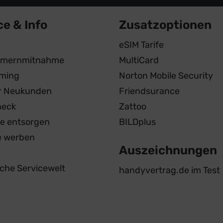
ce & Info
Zusatzoptionen
eSIM Tarife
mernmitnahme
MultiCard
ming
Norton Mobile Security
ür Neukunden
Friendsurance
heck
Zattoo
te entsorgen
BILDplus
e werben
Auszeichnungen
iche Servicewelt
handyvertrag.de im Test