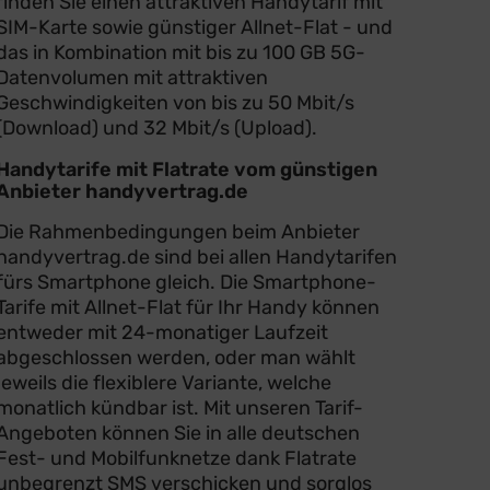
finden Sie einen attraktiven Handytarif mit
SIM-Karte sowie günstiger Allnet-Flat - und
das in Kombination mit bis zu 100 GB 5G-
Datenvolumen mit attraktiven
Geschwindigkeiten von bis zu 50 Mbit/s
(Download) und 32 Mbit/s (Upload).
Handytarife mit Flatrate vom günstigen
Anbieter handyvertrag.de
Die Rahmenbedingungen beim Anbieter
handyvertrag.de sind bei allen Handytarifen
fürs Smartphone gleich. Die Smartphone-
Tarife mit Allnet-Flat für Ihr Handy können
entweder mit 24-monatiger Laufzeit
abgeschlossen werden, oder man wählt
jeweils die flexiblere Variante, welche
monatlich kündbar ist. Mit unseren Tarif-
Angeboten können Sie in alle deutschen
Fest- und Mobilfunknetze dank Flatrate
unbegrenzt SMS verschicken und sorglos