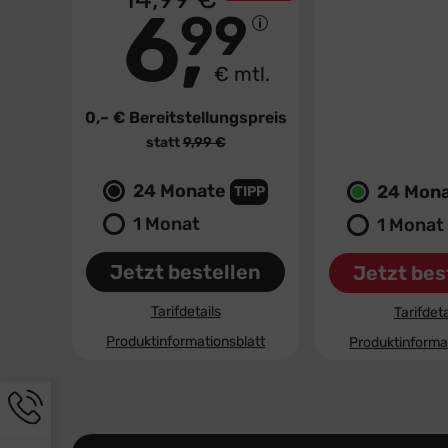
19
,
99
€
GRATIS
GRATIS
6
8
99
€ mtl.
0,– €
Bereitstellungspreis
0,– €
Bereitste
statt
9,99 €
statt
19,
24 Monate
24 Mon
TIPP
1 Monat
1 Monat
Jetzt bestellen
Jetzt bes
Tarifdetails
Tarifdeta
Produktinformationsblatt
Produktinforma
Hotline-
Informationen
werden