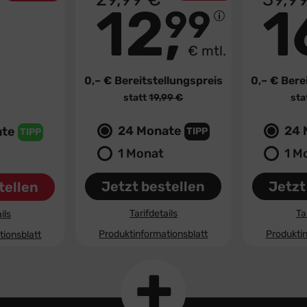
GRATIS
GRATIS
12
1
99
99
€ mtl.
€ mtl.
0,– €
Bereitstellungspreis
0,– €
Berei
llungspreis
statt
19,99 €
sta
99 €
24 Monate
24 
ate
TIPP
TIPP
1 Monat
1 M
Jetzt bestellen
Jetzt
tellen
Tarifdetails
Ta
ils
Produktinformationsblatt
Produktin
tionsblatt