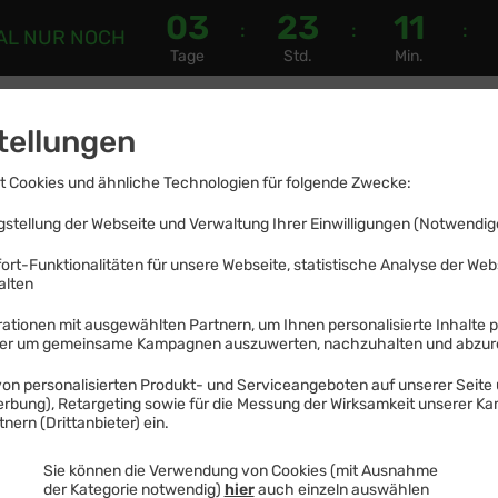
03
23
11
:
:
:
AL
NUR NOCH
Tage
Std.
Min.
ndys
Tablets
Refurbished Geräte
DSL
Glasfase
tellungen
 Cookies und ähnliche Technologien für folgende Zwecke:
stellung der Webseite und Verwaltung Ihrer Einwilligungen (Notwendige
ort-Funktionalitäten für unsere Webseite, statistische Analyse der We
alten
ige Handytarife
mit Allnet-Flat
ationen mit ausgewählten Partnern, um Ihnen personalisierte Inhalte 
der um gemeinsame Kampagnen auszuwerten, nachzuhalten und abzu
 Tarife.
Extra gün
on personalisierten Produkt- und Serviceangeboten auf unserer Seite 
Werbung), Retargeting sowie für die Messung der Wirksamkeit unserer K
nern (Drittanbieter) ein.
Sie können die Verwendung von Cookies (mit Ausnahme
der Kategorie notwendig)
hier
auch einzeln auswählen