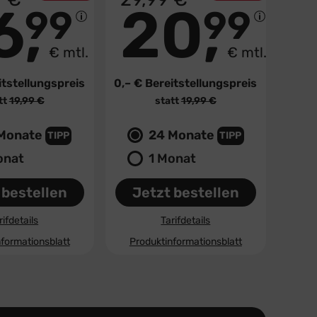
GRATIS
6
20
99
99
€ mtl.
€ mtl.
tstellungspreis
0,– €
Bereitstellungspreis
tt
19,99 €
statt
19,99 €
Monate
24 Monate
TIPP
TIPP
onat
1 Monat
 bestellen
Jetzt bestellen
rifdetails
Tarifdetails
formationsblatt
Produktinformationsblatt