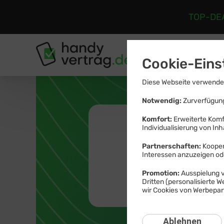
TOP-DE
Tarife
Ha
Cookie-Eins
Diese Webseite verwendet
Notwendig:
Zurverfügung
Komfort:
Erweiterte Komf
Individualisierung von Inh
Günst
Partnerschaften:
Kooper
Interessen anzuzeigen o
Top
Promotion:
Ausspielung v
Dritten (personalisierte 
wir Cookies von Werbepart
Ablehnen