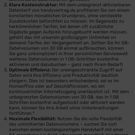
Klare Kostenstruktur:
Mit dem unbegrenzt aktivierbaren
Datentarif von handyvertrag.de profitieren Sie von einem
konstanten monatlichen Grundpreis, ohne versteckte
Zusatzkosten befürchten zu müssen. Im Gegensatz zu
herkömmlichen Tarifen, bei denen oft zusätzliche
Gigabyte gegen Aufpreis hinzugebucht werden müssen,
gehört das mit unserem großzügigen Unlimited on
demand-Tarifes der Vergangenheit an. Sollten Sie Ihr GB-
Datenvolumen von 30 GB einmal aufbrauchen, können
Sie ganz unkompliziert in Ihrer persönlichen Servicewelt
weiteres Datenvolumen in 1 GB-Schritten kostenfrei
aktivieren und dazubuchen – ganz nach Ihrem Bedarf!
Optimale Effizienz:
Der uneingeschränkte Zugriff auf
Daten wird Ihre Effizienz und Produktivität deutlich
steigern. Dies ist besonders entscheidend, sei es im
Homeoffice oder auf Geschäftsreisen, wo ein
kontinuierlicher Internetzugang unerlässlich ist. Mit dem
unbegrenzten Datenvolumen von 30 GB, das in 1 GB
Schritten kostenfrei aufgestockt oder aktiviert werden
kann, können Sie Ihre Arbeit ohne Unterbrechungen
fortführen.*
Maximale Flexibilität:
Nutzen Sie die volle Flexibilität
des unlimitierten Datenvolumens – suchen Sie sich
zwischen einem kostengünstigen Handytarif mit einer