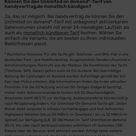
Können Sie den Unlimited on demand*-Tarif von
handyvertrag.de monatlich kündigen?
Ja, das ist möglich. Bei handyvertrag.de können Sie den
Unlimited on demand*-Tarif mit unbegrenzt aktivierbarem
Datenvolumen sowohl mit einer 24-monatigen Laufzeit als
auch als
monatlich kündbaren Tarif
buchen. Wählen Sie
einfach die Variante, die am besten zu Ihren individuellen
Bedürfnissen passt.
* Rechtliche Hinweise: Für alle Tarife gilt: Telefonie- und SMS-Flat in alle
deutschen Fest- und Mobilfunknetze. Ausgenommen Sonderrufnummern,
Anrufumleitungen, Rückrufe aus der Mailbox. Die Konditionen des Tarifs
(Telefonie, SMS, Daten) gelten auch im EU-Ausland. Bei übermäßiger
Nutzung der Leistungen im Ausland werden Aufschläge gemäß der EU-
Fair-Use-Policy erhoben. Alle Informationen finden Sie in der aktuellen
Preisliste. Für die 5G Nutzung wird ein 5G-fähiges Endgerät benötigt.
Immer mehr Antennenstandorte funken mit 5G Geschwindigkeit.
Ansonsten steht 4G/LTE zur Verfügung. Ausbaustandorte können sich je
nach Netzplanung ändern. Für Unlimited-On-Demand-Tarife gilt: Jeden
Monat steht zunächst in initiales tarifabhängiges und fest definiertes
Highspeed-Volumen (bis zu 50 MBit/s im Download / bis zu 32 MBit/s im
Upload) zur Verfügung (z.B. 30 GB/Monat im Tarif Unlimited on demand
30+1). Vor oder nach Verbrauch können unlimitiert oft kostenlos 1 GB-
Pakete über die Service-Welt aktiviert werden. Erfolgt keine weitere