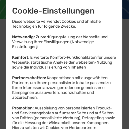
aktivieren
Cookie-Einstellungen
Diese Webseite verwendet Cookies und ähnliche
Jetzt Tarif für Ihr
Technologien für folgende Zwecke:
Surfvergnügen wählen
Notwendig:
Zurverfügungstellung der Webseite und
Verwaltung Ihrer Einwilligungen (Notwendige
Einstellungen)
360
AKTION
Komfort:
Erweiterte Komfort-Funktionalitäten für unsere
€
Webseite, statistische Analyse der Webseiten-Nutzung
sparen
sowie die Individualisierung von Inhalten
100
Unlimited
statt
50
MBit/s
Partnerschaften:
Kooperationen mit ausgewählten
3
on demand
Partnern, um Ihnen personalisierte Inhalte passend zu
X
Ihren Interessen anzuzeigen oder um gemeinsame
10
Kampagnen auszuwerten, nachzuhalten und
GB
abzurechnen.
34
,
99
€
GRATIS
19
99
Promotion:
Ausspielung von personalisierten Produkt-
und Serviceangeboten auf unserer Seite und auf Seiten
von Dritten (personalisierte Werbung), Retargeting sowie
€ mtl.
für die Messung der Wirksamkeit unserer Kampagnen.
Hierzu setzten wir Cookies von Werbepartnern