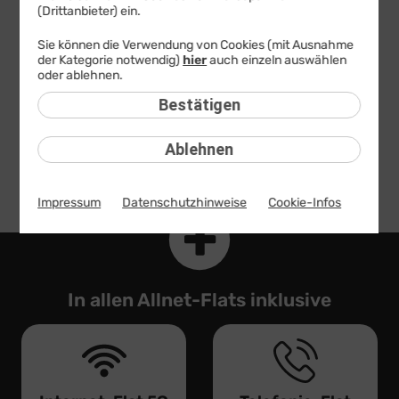
0,– €
Bereitstellungspreis
(Drittanbieter) ein.
statt
19,99 €
Sie können die Verwendung von Cookies (mit Ausnahme
24 Monate
TIPP
der Kategorie notwendig)
hier
auch einzeln auswählen
oder ablehnen.
1 Monat
Bestätigen
Jetzt bestellen
Ablehnen
Tarifdetails
Produktinformationsblatt
Impressum
Datenschutzhinweise
Cookie-Infos
In allen Allnet-Flats inklusive