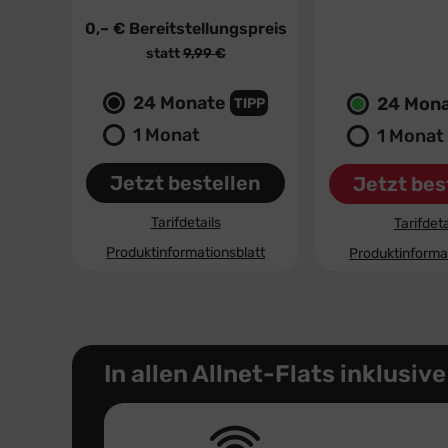
0,– €
Bereitstellungspreis
0,– €
Bereitste
statt
9,99 €
statt
19,
24 Monate
24 Mon
TIPP
1 Monat
1 Monat
Jetzt bestellen
Jetzt bes
Tarifdetails
Tarifdeta
Produktinformationsblatt
Produktinforma
In allen Allnet-Flats inklusive