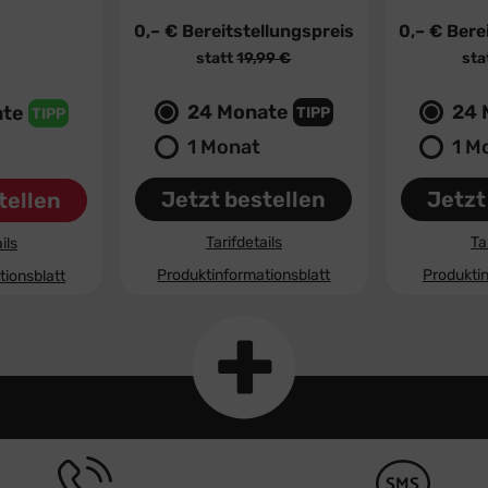
0,– €
Bereitstellungspreis
0,– €
Berei
llungspreis
statt
19,99 €
sta
99 €
24 Monate
24 
ate
TIPP
TIPP
1 Monat
1 M
Jetzt bestellen
Jetzt
tellen
Tarifdetails
Ta
ils
Produktinformationsblatt
Produktin
tionsblatt