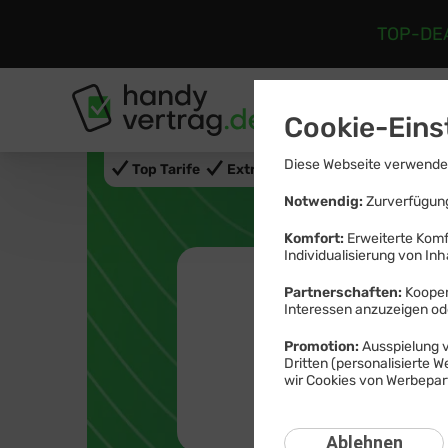
TOP-DE
Tarife
Ha
Cookie-Eins
Diese Webseite verwendet
Top Tarife
Extra günstig
Notwendig:
Zurverfügung
Komfort:
Erweiterte Komf
Individualisierung von Inh
Black Deals 
Partnerschaften:
Kooper
Interessen anzuzeigen o
Black
Promotion:
Ausspielung v
Dritten (personalisierte 
wir Cookies von Werbepart
Hand
Ablehnen