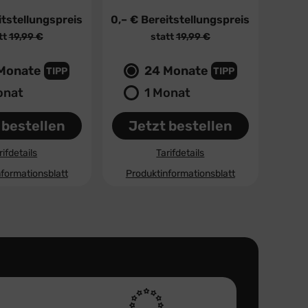
tstellungspreis
0,– €
Bereitstellungspreis
tt
19,99 €
statt
19,99 €
Monate
24 Monate
TIPP
TIPP
onat
1 Monat
 bestellen
Jetzt bestellen
rifdetails
Tarifdetails
formationsblatt
Produktinformationsblatt