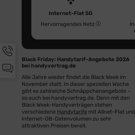
Internet-Flat 5G
Hervorragendes Netz
In
Hotline-
Informationen
Black Friday: Handytarif-Angebote 2026
werden
bei handyvertrag.de
Chat-
angezeigt
Informationen
Alle Jahre wieder findet die Black Week im
werden
November statt. In dieser speziellen Woche
angezeigt
gibt es zahlreiche Schnäppchenangebote –
so auch bei handyvertrag.de. Denn mit den
Black Week-Handyverträgen stehen
verschiedene
Handytarife
mit Allnet-Flat un
Internet-GB-Datenvolumen zu sehr
attraktiven Preisen bereit.