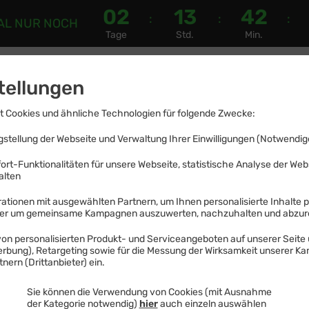
02
13
42
:
:
:
AL
NUR NOCH
Tage
Std.
Min.
ndys
Tablets
Refurbished Geräte
DSL
Glasfase
tellungen
 Cookies und ähnliche Technologien für folgende Zwecke:
stellung der Webseite und Verwaltung Ihrer Einwilligungen (Notwendige
ort-Funktionalitäten für unsere Webseite, statistische Analyse der We
alten
2025 – Nicht mehr verfügbar
ationen mit ausgewählten Partnern, um Ihnen personalisierte Inhalte 
der um gemeinsame Kampagnen auszuwerten, nachzuhalten und abzu
 Friday
on personalisierten Produkt- und Serviceangeboten auf unserer Seite 
Werbung), Retargeting sowie für die Messung der Wirksamkeit unserer K
nern (Drittanbieter) ein.
yvertrag Angebote
Sie können die Verwendung von Cookies (mit Ausnahme
der Kategorie notwendig)
hier
auch einzeln auswählen