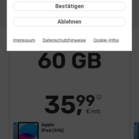
Bestätigen
10 GB
30 GB
60 GB
80 GB
27,99 €
30,99 €
35,99 €
43,99 €
mtl.
mtl.
mtl.
mtl.
Ablehnen
Top Tarif
Impressum
Datenschutzhinweise
Cookie-Infos
60 GB
35
99
€ mtl.
Apple
iPad (A16)