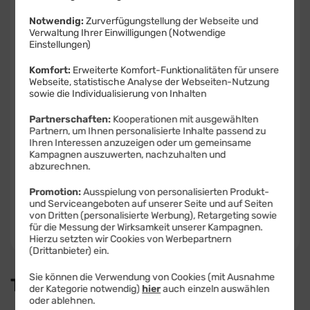
Notwendig:
Zurverfügungstellung der Webseite und
Verwaltung Ihrer Einwilligungen (Notwendige
Produkt- und Sicherheitsinformationen
Einstellungen)
Komfort:
Erweiterte Komfort-Funktionalitäten für unsere
Webseite, statistische Analyse der Webseiten-Nutzung
sowie die Individualisierung von Inhalten
Partnerschaften:
Kooperationen mit ausgewählten
Farbe -
Blau
Partnern, um Ihnen personalisierte Inhalte passend zu
Ihren Interessen anzuzeigen oder um gemeinsame
Kampagnen auszuwerten, nachzuhalten und
abzurechnen.
Speicher -
128 GB
128 GB
256 GB
Promotion:
Ausspielung von personalisierten Produkt-
und Serviceangeboten auf unserer Seite und auf Seiten
Verfügbarkeit -
von Dritten (personalisierte Werbung), Retargeting sowie
Sofort lieferbar
für die Messung der Wirksamkeit unserer Kampagnen.
Auf Wunsch Handyversicherung ab 3,99 €
Hierzu setzten wir Cookies von Werbepartnern
(Drittanbieter) ein.
Sie können die Verwendung von Cookies (mit Ausnahme
Tarif auswählen:
der Kategorie notwendig)
hier
auch einzeln auswählen
oder ablehnen.