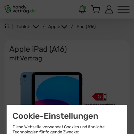
|
Tablets
/
Apple
/
iPad (A16)
Apple iPad (A16)
mit Vertrag
Produktdatenblatt
Cookie-Einstellungen
15 - 45
W
USB PD
Diese Webseite verwendet Cookies und ähnliche
Technologien für folgende Zwecke: