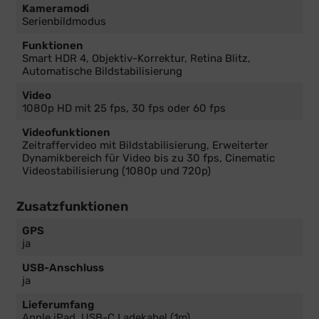
Kameramodi
Serienbildmodus
Funktionen
Smart HDR 4, Objektiv-Korrektur, Retina Blitz,
Automatische Bildstabilisierung
Video
1080p HD mit 25 fps, 30 fps oder 60 fps
Videofunktionen
Zeitraffervideo mit Bildstabilisierung, Erweiterter
Dynamikbereich für Video bis zu 30 fps, Cinematic
Video­stabilisierung (1080p und 720p)
Zusatzfunktionen
GPS
ja
USB-Anschluss
ja
Lieferumfang
Apple iPad, USB-C Ladekabel (1m)