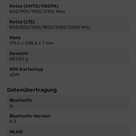
Netze (UMTS/HSDPA)
850/900/1900/2100 MHz
Netze (LTE)
800/850/900/1800/2100/2600 MHz
Maße
179,5 x 248,6 x 7 mm
Gewicht
481,00 g
SIM-Kartentyp
eSIM
Datenübertragung
Bluetooth
ja
Bluetooth-Version
5.3
WLAN