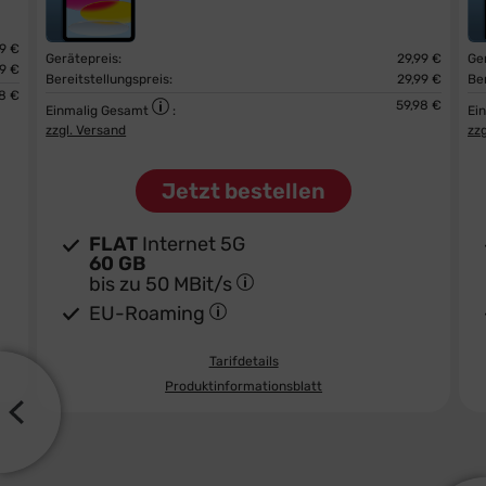
99 €
Gerätepreis:
29,99 €
Ge
99 €
Bereitstellungspreis:
29,99 €
Ber
98 €
59,98 €
Einmalig Gesamt
:
Ei
zzgl. Versand
zz
Jetzt bestellen
FLAT
Internet 5G
60 GB
bis zu
50 MBit/s
EU-Roaming
Tarifdetails
Produktinformationsblatt