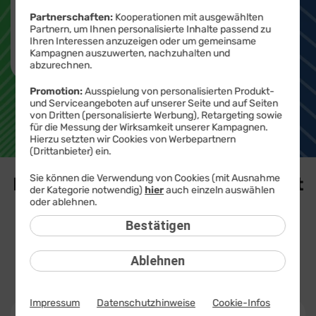
Partnerschaften:
Kooperationen mit ausgewählten
Nachhaltig
& preiswert
Partnern, um Ihnen personalisierte Inhalte passend zu
Ihren Interessen anzuzeigen oder um gemeinsame
Kampagnen auszuwerten, nachzuhalten und
24 Monate
Gewährleistung
abzurechnen.
Professionell
aufbereitet
Promotion:
Ausspielung von personalisierten Produkt-
und Serviceangeboten auf unserer Seite und auf Seiten
von Dritten (personalisierte Werbung), Retargeting sowie
Geprüfte
Qualität
für die Messung der Wirksamkeit unserer Kampagnen.
Hierzu setzten wir Cookies von Werbepartnern
Mit Zubehör aus
(Drittanbieter) ein.
ursprünglichem Lieferumfang
Sie können die Verwendung von Cookies (mit Ausnahme
Refurbished iPhones & iPads mit
der Kategorie notwendig)
hier
auch einzeln auswählen
Vertrag
oder ablehnen.
Bestätigen
Ablehnen
Alle Filter
Impressum
Datenschutzhinweise
Cookie-Infos