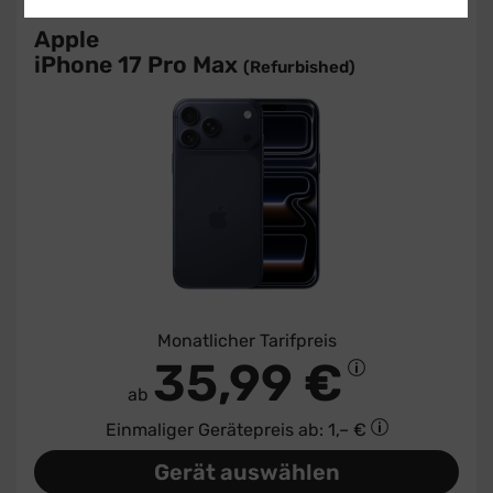
Bis zu 252 € sparen
Apple
iPhone 17 Pro Max
(Refurbished)
Monatlicher Tarifpreis
35,99 €
ab
Einmaliger Gerätepreis
ab: 1,– €
Gerät auswählen