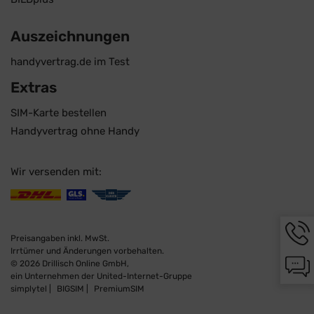
Auszeichnungen
handyvertrag.de im Test
Extras
SIM-Karte bestellen
Handyvertrag ohne Handy
Wir versenden mit:
Hotli
Infor
Preisangaben inkl. MwSt.
werd
Irrtümer und Änderungen vorbehalten.
Chat-
angez
© 2026 Drillisch Online GmbH,
Infor
ein Unternehmen der United-Internet-Gruppe
werd
simplytel
BIGSIM
PremiumSIM
angez