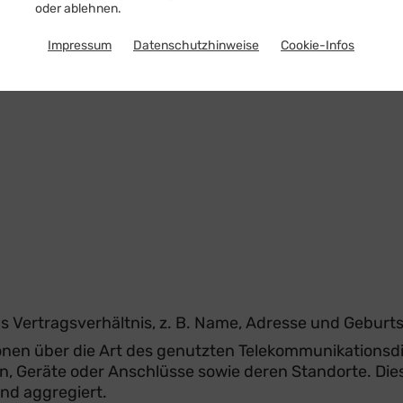
oder ablehnen.
Impressum
Datenschutzhinweise
Cookie-Infos
eit mit Wirkung für die Zukunft zu widerrufen (Art. 7 A
mlos per Telefon, E-Mail oder Brief an:
Vertragsverhältnis, z. B. Name, Adresse und Geburts
ionen über die Art des genutzten Telekommunikations
, Geräte oder Anschlüsse sowie deren Standorte. Di
d aggregiert.