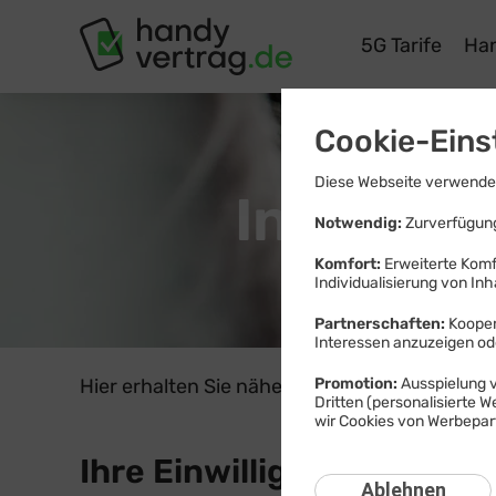
Tarife
Ha
Cookie-Eins
Diese Webseite verwendet
Informat
Notwendig:
Zurverfügung
Komfort:
Erweiterte Komf
Individualisierung von Inh
Partnerschaften:
Kooper
Interessen anzuzeigen o
Hier erhalten Sie nähere Informationen zum 
Promotion:
Ausspielung v
Dritten (personalisierte 
wir Cookies von Werbepart
Ihre Einwilligung geben
Ablehnen