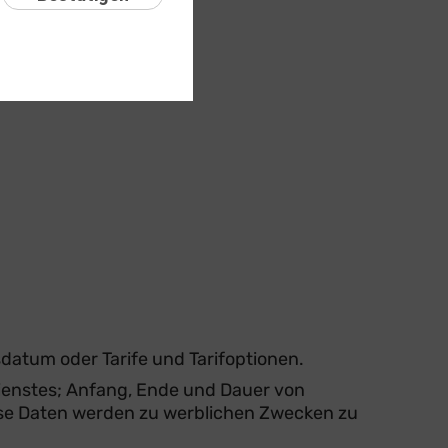
bs. 3 DSGVO).
datum oder Tarife und Tarifoptionen.
dienstes; Anfang, Ende und Dauer von
ese Daten werden zu werblichen Zwecken zu