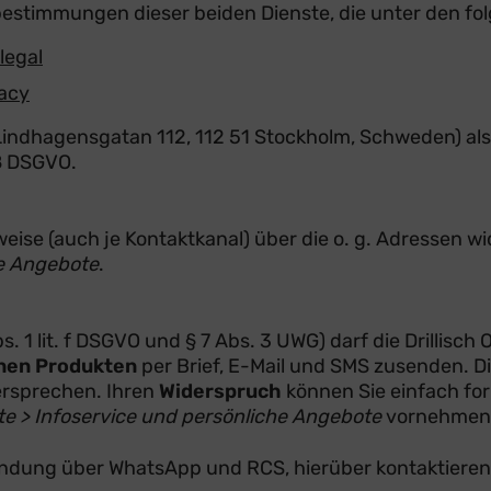
bestimmungen dieser beiden Dienste, die unter den f
legal
vacy
Lindhagensgatan 112, 112 51 Stockholm, Schweden) als
28 DSGVO.
eise (auch je Kontaktkanal) über die o. g. Adressen wi
he Angebote
.
 1 lit. f DSGVO und § 7 Abs. 3 UWG) darf die Drillisch
nen Produkten
per Brief, E-Mail und SMS zusenden. D
dersprechen. Ihren
Widerspruch
können Sie einfach form
e > Infoservice und persönliche Angebote
vornehmen
usendung über WhatsApp und RCS, hierüber kontaktieren