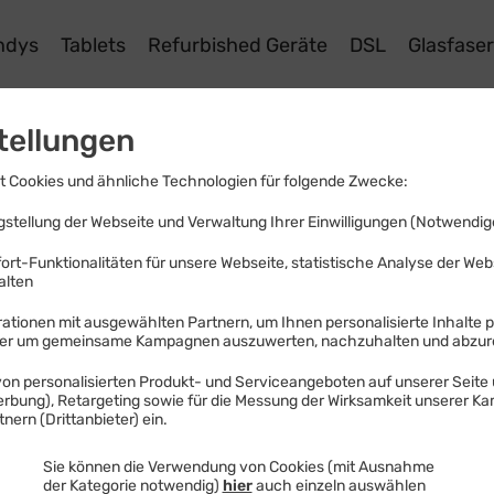
ndys
Tablets
Refurbished Geräte
DSL
Glasfase
tellungen
 Cookies und ähnliche Technologien für folgende Zwecke:
ionen zu Ihrer Ein
stellung der Webseite und Verwaltung Ihrer Einwilligungen (Notwendige
ort-Funktionalitäten für unsere Webseite, statistische Analyse der We
alten
ationen mit ausgewählten Partnern, um Ihnen personalisierte Inhalte 
der um gemeinsame Kampagnen auszuwerten, nachzuhalten und abzu
Inhalt und Umfang Ihrer Einwilligung und erfahren, u
on personalisierten Produkt- und Serviceangeboten auf unserer Seite 
Werbung), Retargeting sowie für die Messung der Wirksamkeit unserer K
nern (Drittanbieter) ein.
 Sie gegenüber folgendem Unte
Sie können die Verwendung von Cookies (mit Ausnahme
der Kategorie notwendig)
hier
auch einzeln auswählen