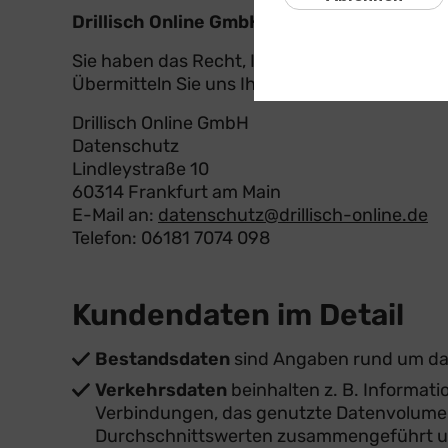
Drillisch Online GmbH
Sie haben das Recht, Ihre Einwilligung jederz
Übermitteln Sie uns Ihren Widerruf einfach for
Drillisch Online GmbH
Datenschutz
Lindleystraße 10
60314 Frankfurt am Main
E-Mail an:
datenschutz@drillisch-online.de
Telefon: 06181 7074 098
Kundendaten im Detail
Bestandsdaten
sind Angaben rund um das 
Verkehrsdaten
beinhalten z. B. Informat
Verbindungen, das genutzte Datenvolumen
Durchschnittswerten zusammengeführt un