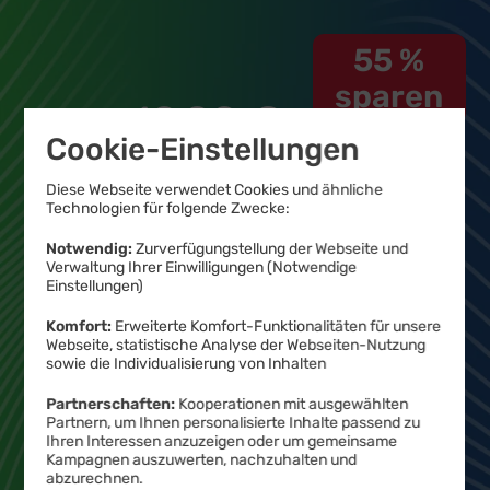
55 %
sparen
19
,
99
€
8
Cookie-Einstellungen
99
Diese Webseite verwendet Cookies und ähnliche
Technologien für folgende Zwecke:
Produktinformationsblatt
€ mtl.
Notwendig:
Zurverfügungstellung der Webseite und
Verwaltung Ihrer Einwilligungen (Notwendige
Einstellungen)
0,– € Bereitstellungspreis
Komfort:
Erweiterte Komfort-Funktionalitäten für unsere
(statt
19,99 €
)
Webseite, statistische Analyse der Webseiten-Nutzung
sowie die Individualisierung von Inhalten
Jetzt bestellen
Partnerschaften:
Kooperationen mit ausgewählten
Partnern, um Ihnen personalisierte Inhalte passend zu
Ihren Interessen anzuzeigen oder um gemeinsame
Kampagnen auszuwerten, nachzuhalten und
abzurechnen.