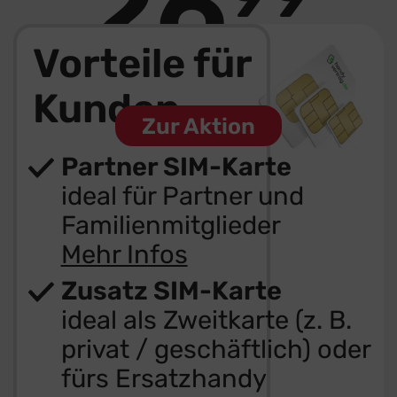
26
€ mtl.
Vorteile für
Dauerhaft günstig
Kunden
Zur Aktion
Partner SIM-Karte
ideal für Partner und
Familienmitglieder
Mehr Infos
Zusatz SIM-Karte
ideal als Zweitkarte (z. B.
privat / geschäftlich) oder
fürs Ersatzhandy