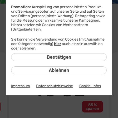
Promotion:
Ausspielung von personalisierten Produkt-
und Serviceangeboten auf unserer Seite und auf Seiten
von Dritten (personalisierte Werbung), Retargeting sowie
Mobilfunk
-
Handys mit
Tablets mit
DSL
für die Messung der Wirksamkeit unserer Kampagnen.
Tarife
Tarif
Tarif
Hierzu setzten wir Cookies von Werbepartnern
(Drittanbieter) ein.
20 GB
40 GB
60 GB
80 GB
100 GB
Sie können die Verwendung von Cookies (mit Ausnahme
6,99 €
8,99 €
12,99 €
16,99 €
20,99 €
der Kategorie notwendig)
hier
auch einzeln auswählen
mtl.
mtl.
mtl.
mtl.
mtl.
oder ablehnen.
264
40
Bestätigen
€
TOP-DEAL
€
sparen
spa
Nur bis 11.08. 11 Uhr
100
10
Ablehnen
statt
50
MBit/s
sta
Allnet Flat
3
3
40 GB
X
X
Impressum
Datenschutzhinweise
Cookie-Infos
10
10
GB
GB
GRATIS
GRA
55 %
sparen
19
,
99
€