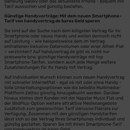
Samsung Galaxy oder das aktuelleste iPhone - bequem mit
Tarif aussuchen und günstig bestellen.
Günstige Handyverträge: Mit dem neuen Smartphone-
Tarif von handyvertrag.de bares Geld sparen
Sie sind auf der Suche nach dem billigsten Vertrag für Ihr
Smartphone oder neues Handy und wollen dennoch nicht
auf Leistung – wie beispielsweise dem im Vertrag
enthaltenen Inklusive-Datenvolumen oder einer Allnet-Flat
– verzichten? Auf handyvertrag.de gibt es nicht nur
preiswerte bzw. günstige Handyverträge mit top
Smartphone-Tarifen, sondern auch jede Menge weitere
Zusatzleistungen für Ihr Handy mit Vertrag.
Auf individuellen Wunsch können zum neuen Handyvertrag
mit schneller Internetflat - egal ob mit oder ohne Handy -
tolle Unterhaltungsoptionen wie die beliebte Multimedia-
Plattform Zattoo günstig hinzugebucht werden. Darüber
hinaus stehen dem Kunden mit der Napster Music Flat und
der BildPlus-Option weitere attraktive Medienangebote
zusätzlich zum gewünschten Tarif inklusive Flatrate zur
Verfügung. Zusammen mit den günstigen Handytarifen
lässt sich so der Vertrag Ihres Smartphones individuell und
günstig gestalten. Sparen Sie mit Ihrem Smartphone-Tarif
von handyvertrag.de bares Geld!