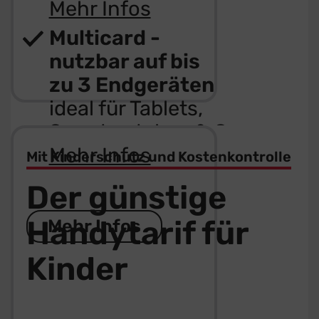
Mehr Infos
Multicard -
nutzbar auf bis
zu 3 Endgeräten
ideal für Tablets,
Smartwatches & Co
Mehr Infos
Mit Kinderschutz und Kostenkontrolle
Der günstige
Handytarif für
Mehr Infos
Kinder