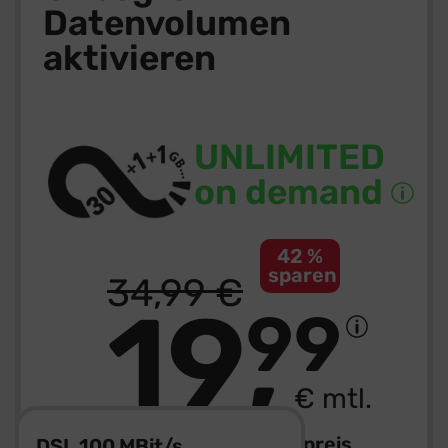
Datenvolumen
aktivieren
UNLIMITED
on demand
42 %
sparen
34
,
99
€
19
99
€ mtl.
0,– € Bereitstellungspreis
DSL 100 MBit/s