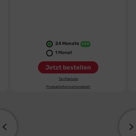
8
99
€ mtl.
0,– €
Bereitstellungspreis
statt
19,99 €
24 Monate
TIPP
1 Monat
Jetzt bestellen
Tarifdetails
Produktinformationsblatt