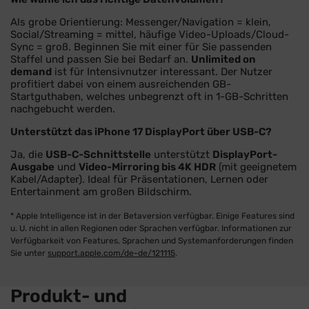
Als grobe Orientierung: Messenger/Navigation = klein,
Social/Streaming = mittel, häufige Video-Uploads/Cloud-
Sync = groß. Beginnen Sie mit einer für Sie passenden
Staffel und passen Sie bei Bedarf an.
Unlimited on
demand
ist für Intensivnutzer interessant. Der Nutzer
profitiert dabei von einem ausreichenden GB-
Startguthaben, welches unbegrenzt oft in 1-GB-Schritten
nachgebucht werden.
Unterstützt das iPhone 17 DisplayPort über USB-C?
Ja, die
USB-C-Schnittstelle
unterstützt
DisplayPort-
Ausgabe
und
Video-Mirroring bis 4K HDR
(mit geeignetem
Kabel/Adapter). Ideal für Präsentationen, Lernen oder
Entertainment am großen Bildschirm.
* Apple Intelligence ist in der Betaversion verfügbar. Einige Features sind
u. U. nicht in allen Regionen oder Sprachen verfügbar. Informationen zur
Verfügbarkeit von Features, Sprachen und Systemanforderungen finden
Sie unter
support.apple.com/de-de/121115
.
Produkt- und