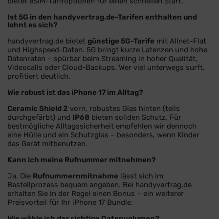
bietet eSIM-Tarifoptionen für einen schnellen Start.
Ist 5G in den handyvertrag.de-Tarifen enthalten und
lohnt es sich?
handyvertrag.de bietet
günstige 5G-Tarife
mit Allnet-Flat
und Highspeed-Daten. 5G bringt kurze Latenzen und hohe
Datenraten – spürbar beim Streaming in hoher Qualität,
Videocalls oder Cloud-Backups. Wer viel unterwegs surft,
profitiert deutlich.
Wie robust ist das iPhone 17 im Alltag?
Ceramic Shield 2
vorn, robustes Glas hinten (teils
durchgefärbt) und
IP68
bieten soliden Schutz. Für
bestmögliche Alltagssicherheit empfehlen wir dennoch
eine Hülle und ein Schutzglas – besonders, wenn Kinder
das Gerät mitbenutzen.
Kann ich meine Rufnummer mitnehmen?
Ja. Die
Rufnummernmitnahme
lässt sich im
Bestellprozess bequem angeben. Bei handyvertrag.de
erhalten Sie in der Regel einen Bonus – ein weiterer
Preisvorteil für Ihr iPhone 17 Bundle.
Wie wähle ich das richtige Datenvolumen?