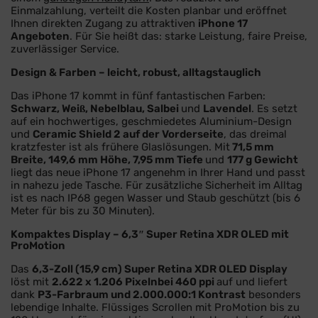
Einmalzahlung, verteilt die Kosten planbar und eröffnet
Ihnen direkten Zugang zu attraktiven
iPhone 17
Angeboten
. Für Sie heißt das: starke Leistung, faire Preise,
zuverlässiger Service.
Design & Farben – leicht, robust, alltagstauglich
Das iPhone 17 kommt in fünf fantastischen Farben:
Schwarz, Weiß, Nebelblau, Salbei
und
Lavendel
. Es setzt
auf ein hochwertiges, geschmiedetes Aluminium-Design
und
Ceramic Shield 2 auf der Vorderseite
, das dreimal
kratzfester ist als frühere Glaslösungen. Mit
71,5 mm
Breite, 149,6 mm Höhe, 7,95 mm Tiefe
und
177 g Gewicht
liegt das neue iPhone 17 angenehm in Ihrer Hand und passt
in nahezu jede Tasche. Für zusätzliche Sicherheit im Alltag
ist es nach IP68 gegen Wasser und Staub geschützt (bis 6
Meter für bis zu 30 Minuten).
Kompaktes Display – 6,3″ Super Retina XDR OLED mit
ProMotion
Das
6,3-Zoll (15,9 cm) Super Retina XDR OLED Display
löst mit
2.622 x 1.206 Pixeln
bei 460 ppi
auf und liefert
dank
P3-Farbraum und 2.000.000:1 Kontrast
besonders
lebendige Inhalte. Flüssiges Scrollen mit ProMotion bis zu