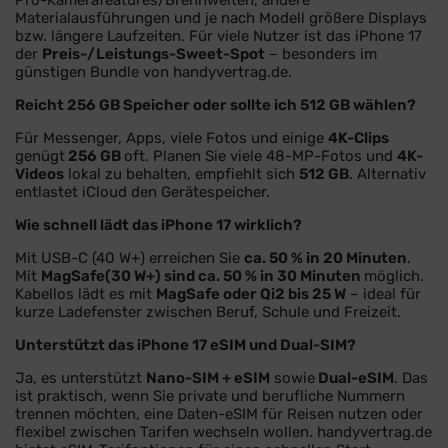
Pro-Kamerafeatures/Brennweiten, andere
Materialausführungen und je nach Modell größere Displays
bzw. längere Laufzeiten. Für viele Nutzer ist das iPhone 17
der
Preis-/Leistungs-Sweet-Spot
– besonders im
günstigen Bundle von handyvertrag.de.
Reicht 256 GB Speicher oder sollte ich 512 GB wählen?
Für Messenger, Apps, viele Fotos und einige
4K-Clips
genügt
256 GB
oft. Planen Sie viele 48-MP-Fotos und
4K-
Videos
lokal zu behalten, empfiehlt sich
512 GB
. Alternativ
entlastet iCloud den Gerätespeicher.
Wie schnell lädt das iPhone 17 wirklich?
Mit USB-C (40 W+) erreichen Sie
ca. 50 % in 20 Minuten
.
Mit
MagSafe
(30 W+) sind ca. 50 % in 30 Minuten
möglich.
Kabellos lädt es mit
MagSafe oder Qi2 bis 25 W
– ideal für
kurze Ladefenster zwischen Beruf, Schule und Freizeit.
Unterstützt das iPhone 17 eSIM und Dual-SIM?
Ja, es unterstützt
Nano-SIM + eSIM
sowie
Dual-eSIM
. Das
ist praktisch, wenn Sie private und berufliche Nummern
trennen möchten, eine Daten-eSIM für Reisen nutzen oder
flexibel zwischen Tarifen wechseln wollen. handyvertrag.de