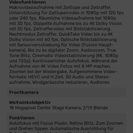
Videofunktionen
Makrovideo­aufnahme mit Zeitlupe und Zeitraffer,
Unter­stüt­zung für Zeitlupen­video in 1080p mit 120 fps
oder 240 fps, Räumliche Video­auf­nahme bei 1080p
mit 30 fps, Doppelte Auf­nahme bis zu 4K Dolby Vision
mit 30 fps, Zeitraffervideo mit Bild­stabilisierung,
Nacht­modus Zeitraffer, QuickTake Video bis zu 4K
Dolby Vision mit 60 fps, Optische Bild­stabilisierung
mit Sensor­verschiebung für Video (Fusion Haupt­
kamera), Bis zu 6x digitaler Zoom, Audiozoom, True
Tone Blitz, Cinematic Video­stabilisierung (4K, 1080p
und 720p), Kontinuierlicher Auto­fokus, Während der
Auf­nahme von 4K Video Fotos mit 8 MP machen,
Zoomen bei der Wieder­gabe, Aufgenommene Video­
formate: HEVC und H.264, 3D Audio und Stereo­
aufnahme, Wind­geräusche redu­zieren, Audiomix
Frontkamera
Weitwinkelobjektiv
18 Megapixel Center Stage Kamera, ƒ/1.9 Blende
Funktionen
Auto­fokus mit Focus Pixeln, Retina Blitz, Zum Zoomen
und Drehen tippen, Automatische Ausrichtung für