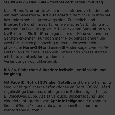
5G, WLAN 7 & Dual-SIM – flexibel verbunden im Alltag
Das iPhone 17 unterstützt schnelles 5G und verbindet sich
mit dem neuesten
WLAN-Standard 7
, damit Sie im Internet
besonders schnell unterwegs sind. Zusätzlich sind
Bluetooth 6
und Thread für eine einfache Verbindung mit
anderen Geräten integriert. Mit der zweiten Generation von
UWB können Sie Ihr iPhone genau in der Nähe von anderen
Geräten erkennen. Für noch mehr Flexibilität können Sie
zwei SIM-Karten gleichzeitig nutzen – entweder eine
physische
Nano-SIM
und eine
eSIM
oder sogar zwei eSIM-
Karten.
NFC
für das Lesen von Daten und Express-Karten
mit Notstromfunktion runden die
Verbindungsmöglichkeiten ab.
iOS 26, Sicherheit & Barrierefreiheit – verlässlich und
langlebig
Mit
Face ID, Notruf SOS über Satellit
und Unfallerkennung
sind wichtige Sicherheitsfunktionen an Bord.
iOS 26
liefert
regelmäßige Updates, umfangreiche Bedienungshilfen (z.
B. VoiceOver, Lupe, AssistiveTouch, Blickerfassung) und
eine tiefe Integration von
Apple Intelligence
. So können
Sie Ihr iPhone 17 über viele Jahre schnell, sicher und
komfortabel nutzen.*