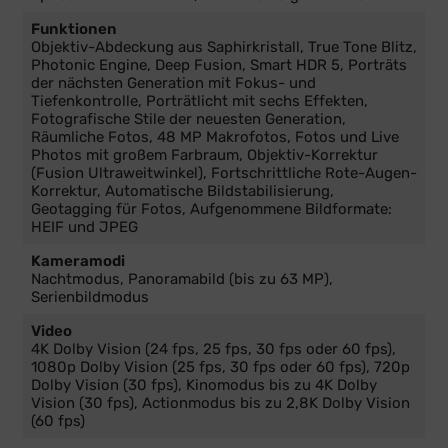
Funktionen
Objektiv-Abdeckung aus Saphirkristall, True Tone Blitz,
Photonic Engine, Deep Fusion, Smart HDR 5, Porträts
der nächsten Gene­ra­tion mit Fokus- und
Tiefenkontrolle, Porträt­licht mit sechs Effekten,
Fotografische Stile der neu­esten Gene­ra­tion,
Räumliche Fotos, 48 MP Makrofotos, Fotos und Live
Photos mit großem Farb­raum, Objektiv-Korrektur
(Fusion Ultra­weit­winkel), Fort­schrittliche Rote-Augen-
Korrektur, Auto­matische Bild­stabi­li­sierung,
Geotagging für Fotos, Aufgenommene Bildformate:
HEIF und JPEG
Kameramodi
Nacht­modus, Panoramabild (bis zu 63 MP),
Serienbildmodus
Video
4K Dolby Vision (24 fps, 25 fps, 30 fps oder 60 fps),
1080p Dolby Vision (25 fps, 30 fps oder 60 fps), 720p
Dolby Vision (30 fps), Kino­modus bis zu 4K Dolby
Vision (30 fps), Actionmodus bis zu 2,8K Dolby Vision
(60 fps)