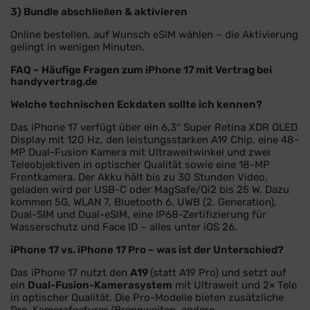
3) Bundle abschließen & aktivieren
Online bestellen, auf Wunsch eSIM wählen – die Aktivierung
gelingt in wenigen Minuten.
FAQ – Häufige Fragen zum iPhone 17 mit Vertrag bei
handyvertrag.de
Welche technischen Eckdaten sollte ich kennen?
Das iPhone 17 verfügt über ein 6,3″ Super Retina XDR OLED
Display mit 120 Hz, den leistungsstarken A19 Chip, eine 48-
MP Dual-Fusion Kamera mit Ultraweitwinkel und zwei
Teleobjektiven in optischer Qualität sowie eine 18-MP
Frontkamera. Der Akku hält bis zu 30 Stunden Video,
geladen wird per USB-C oder MagSafe/Qi2 bis 25 W. Dazu
kommen 5G, WLAN 7, Bluetooth 6, UWB (2. Generation),
Dual-SIM und Dual-eSIM, eine IP68-Zertifizierung für
Wasserschutz und Face ID – alles unter iOS 26.
iPhone 17 vs. iPhone 17 Pro – was ist der Unterschied?
Das iPhone 17 nutzt den
A19
(statt A19 Pro) und setzt auf
ein
Dual-Fusion-Kamerasystem
mit Ultraweit und 2× Tele
in optischer Qualität. Die Pro-Modelle bieten zusätzliche