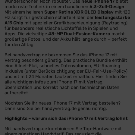
Wunderschöner. Noch robuster. Das
neue iPhone 17
bietet
modernste Technik in einem handlichen
6,3-Zoll-Design
.
Mit einem helleren
Super Retina XDR OLED Display
mit 120
Hz sorgt für gestochen scharfe Bilder, der
leistungsstarke
A19 Chip
mit spezieller Grafikbeschleunigung (Raytracing)
für besonders realistische Lichteffekte in Spielen und
Apps. Die vielseitige
48-MP Dual-Fusion-Kamera
macht
großartige Fotos, und der Akku hält lange durch – perfekt
für den Alltag.
Bei handyvertrag.de bekommen Sie das iPhone 17 mit
Vertrag besonders günstig. Das praktische Bundle enthält
eine Allnet-Flat, schnelles Datenvolumen, EU-Roaming
inklusive (unter Berücksichtigung der EU-Fair-Use-Policy)
und ist mit 24 Monaten Laufzeit erhältlich. Hier finden Sie
alle wichtigen Infos zum iPhone 17 mit Vertrag,
übersichtlich und korrekt nach den technischen Daten
aufbereitet.
Möchten Sie Ihr neues iPhone 17 mit Vertrag bestellen?
Dann sind Sie bei handyvertrag.de genau richtig.
Highlights – warum sich das iPhone 17 mit Vertrag lohnt
Mit handyvertrag.de kombinieren Sie Top-Hardware mit
einem
günstigen Handytarif
. Das reduziert die