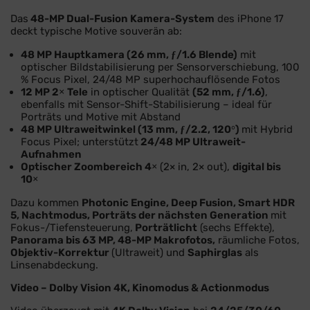
Das
48-MP Dual-Fusion Kamera-System
des iPhone 17
deckt typische Motive souverän ab:
48 MP Hauptkamera (26 mm, ƒ/1.6 Blende)
mit
optischer Bildstabilisierung per Sensorverschiebung, 100
% Focus Pixel, 24/48 MP superhochauflösende Fotos
12 MP 2× Tele
in optischer Qualität
(52 mm, ƒ/1.6)
,
ebenfalls mit Sensor-Shift-Stabilisierung – ideal für
Porträts und Motive mit Abstand
48 MP Ultraweitwinkel (13 mm, ƒ/2.2, 120°)
mit Hybrid
Focus Pixel; unterstützt
24/48 MP Ultraweit-
Aufnahmen
Optischer Zoombereich 4×
(2× in, 2× out),
digital bis
10×
Dazu kommen
Photonic Engine, Deep Fusion, Smart HDR
5, Nachtmodus, Porträts der nächsten Generation
mit
Fokus-/Tiefensteuerung,
Porträtlicht
(sechs Effekte),
Panorama bis 63 MP, 48-MP Makrofotos,
räumliche Fotos,
Objektiv-Korrektur
(Ultraweit) und
Saphirglas
als
Linsenabdeckung.
Video – Dolby Vision 4K, Kinomodus & Actionmodus