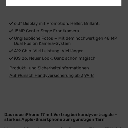
6,3" Display mit Promotion. Heller. Brillant.
18MP Center Stage Frontkamera
Unglaubliche Fotos − Mit dem hochwertigen 48 MP
Dual Fusion Kamera-System
A19 Chip. Viel Leistung. Viel länger.
iOS 26. Neuer Look. Ganz schön magisch.
Produkt- und Sicherheitsinformationen
Auf Wunsch Handyversicherung ab 3,99 €
Das neue iPhone 17 mit Vertrag bei handyvertrag.de –
starkes Apple-Smartphone zum günstigen Tarif