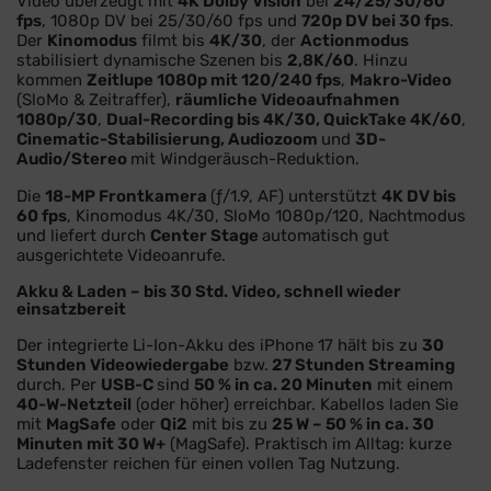
Video überzeugt mit
4K Dolby Vision
bei
24/25/30/60
fps
, 1080p DV bei 25/30/60 fps und
720p DV bei 30 fps
.
Der
Kinomodus
filmt bis
4K/30
, der
Actionmodus
stabilisiert dynamische Szenen bis
2,8K/60
. Hinzu
kommen
Zeitlupe 1080p mit 120/240 fps
,
Makro-Video
(SloMo & Zeitraffer),
räumliche Videoaufnahmen
1080p/30
,
Dual-Recording bis 4K/30, QuickTake 4K/60
,
Cinematic-Stabilisierung, Audiozoom
und
3D-
Audio/Stereo
mit Windgeräusch-Reduktion.
Die
18-MP Frontkamera
(ƒ/1.9, AF) unterstützt
4K DV bis
60 fps
, Kinomodus 4K/30, SloMo 1080p/120, Nachtmodus
und liefert durch
Center Stage
automatisch gut
ausgerichtete Videoanrufe.
Akku & Laden – bis 30 Std. Video, schnell wieder
einsatzbereit
Der integrierte Li-Ion-Akku des iPhone 17 hält bis zu
30
Stunden Videowiedergabe
bzw.
27 Stunden Streaming
durch. Per
USB-C
sind
50 % in ca. 20 Minuten
mit einem
40-W-Netzteil
(oder höher) erreichbar. Kabellos laden Sie
mit
MagSafe
oder
Qi2
mit bis zu
25 W – 50 % in ca. 30
Minuten mit 30 W+
(MagSafe). Praktisch im Alltag: kurze
Ladefenster reichen für einen vollen Tag Nutzung.