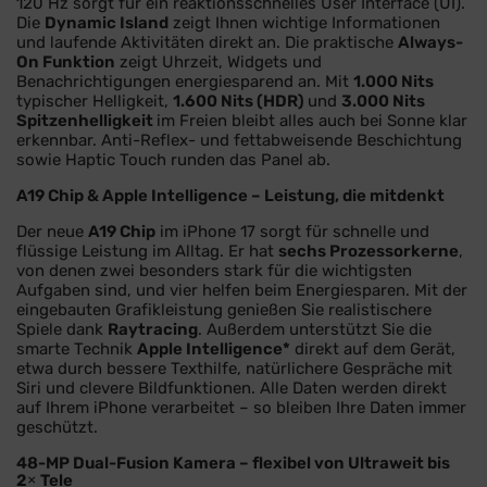
120 Hz sorgt für ein reaktionsschnelles User Interface (UI).
Die
Dynamic Island
zeigt Ihnen wichtige Informationen
und laufende Aktivitäten direkt an. Die praktische
Always-
On Funktion
zeigt Uhrzeit, Widgets und
Benachrichtigungen energiesparend an. Mit
1.000 Nits
typischer Helligkeit,
1.600 Nits (HDR)
und
3.000 Nits
Spitzenhelligkeit
im Freien bleibt alles auch bei Sonne klar
erkennbar. Anti-Reflex- und fettabweisende Beschichtung
sowie Haptic Touch runden das Panel ab.
A19 Chip & Apple Intelligence – Leistung, die mitdenkt
Der neue
A19 Chip
im iPhone 17 sorgt für schnelle und
flüssige Leistung im Alltag. Er hat
sechs Prozessorkerne
,
von denen zwei besonders stark für die wichtigsten
Aufgaben sind, und vier helfen beim Energiesparen. Mit der
eingebauten Grafikleistung genießen Sie realistischere
Spiele dank
Raytracing
. Außerdem unterstützt Sie die
smarte Technik
Apple Intelligence*
direkt auf dem Gerät,
etwa durch bessere Texthilfe, natürlichere Gespräche mit
Siri und clevere Bildfunktionen. Alle Daten werden direkt
auf Ihrem iPhone verarbeitet – so bleiben Ihre Daten immer
geschützt.
48-MP Dual-Fusion Kamera – flexibel von Ultraweit bis
2× Tele