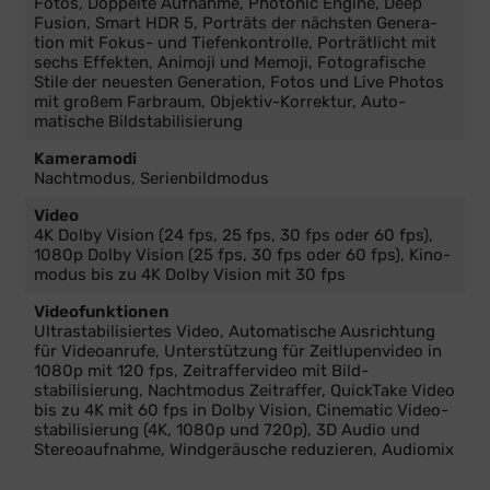
Fotos, Doppelte Aufnahme, Photonic Engine, Deep
Fusion, Smart HDR 5, Porträts der nächsten Gene­ra­
tion mit Fokus- und Tiefenkontrolle, Porträt­licht mit
sechs Effekten, Animoji und Memoji, Fotografische
Stile der neu­esten Gene­ra­tion, Fotos und Live Photos
mit großem Farb­raum, Objektiv-Korrektur, Auto­
matische Bild­stabi­li­sierung
Kameramodi
Nacht­modus, Serienbildmodus
Video
4K Dolby Vision (24 fps, 25 fps, 30 fps oder 60 fps),
1080p Dolby Vision (25 fps, 30 fps oder 60 fps), Kino­
modus bis zu 4K Dolby Vision mit 30 fps
Videofunktionen
Ultrastabilisiertes Video, Automatische Ausrichtung
für Video­anrufe, Unter­stüt­zung für Zeitlupen­video in
1080p mit 120 fps, Zeitraffervideo mit Bild­
stabilisierung, Nacht­modus Zeitraffer, QuickTake Video
bis zu 4K mit 60 fps in Dolby Vision, Cinematic Video­
stabilisierung (4K, 1080p und 720p), 3D Audio und
Stereo­aufnahme, Wind­geräusche redu­zieren, Audiomix