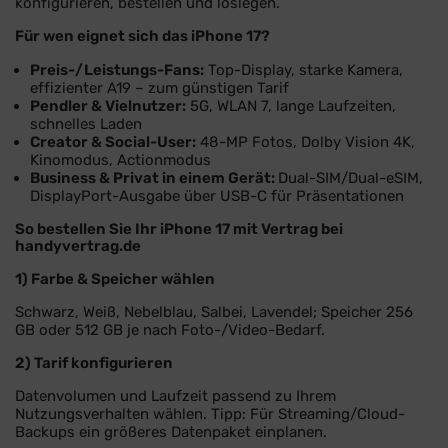
konfigurieren, bestellen und loslegen.
Für wen eignet sich das iPhone 17?
Preis-/Leistungs-Fans:
Top-Display, starke Kamera,
effizienter A19 – zum günstigen Tarif
Pendler & Vielnutzer:
5G, WLAN 7, lange Laufzeiten,
schnelles Laden
Creator & Social-User:
48-MP Fotos, Dolby Vision 4K,
Kinomodus, Actionmodus
Business & Privat in einem Gerät:
Dual-SIM/Dual-eSIM,
DisplayPort-Ausgabe über USB-C für Präsentationen
So bestellen Sie Ihr iPhone 17 mit Vertrag bei
handyvertrag.de
1) Farbe & Speicher wählen
Schwarz, Weiß, Nebelblau, Salbei, Lavendel; Speicher 256
GB oder 512 GB je nach Foto-/Video-Bedarf.
2) Tarif konfigurieren
Datenvolumen und Laufzeit passend zu Ihrem
Nutzungsverhalten wählen. Tipp: Für Streaming/Cloud-
Backups ein größeres Datenpaket einplanen.