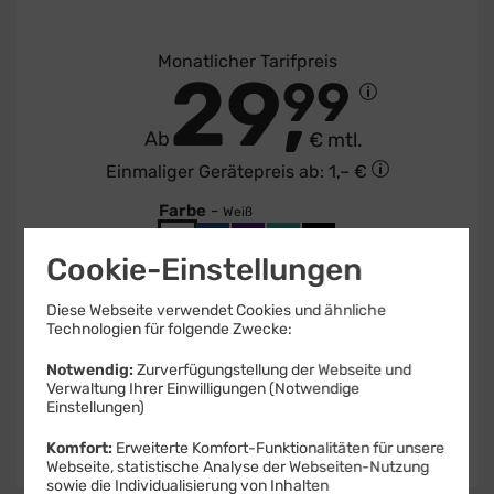
Monatlicher Tarifpreis
29
99
Ab
€ mtl.
Einmaliger Gerätepreis
ab: 1,– €
Farbe
-
Weiß
Cookie-Einstellungen
Speicher
-
256 GB
Diese Webseite verwendet Cookies und ähnliche
256 GB
512 GB
Technologien für folgende Zwecke:
Notwendig:
Zurverfügungstellung der Webseite und
Verwaltung Ihrer Einwilligungen (Notwendige
Weiter
Einstellungen)
Komfort:
Erweiterte Komfort-Funktionalitäten für unsere
Webseite, statistische Analyse der Webseiten-Nutzung
sowie die Individualisierung von Inhalten