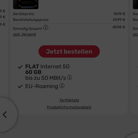
99 €
Gerätepreis:
19,99 €
Ge
99 €
Bereitstellungspreis:
29,99 €
Ber
98 €
49,98 €
Einmalig Gesamt
:
Ei
zzgl. Versand
zz
Jetzt bestellen
FLAT
Internet 5G
60 GB
bis zu
50 MBit/s
EU-Roaming
Tarifdetails
Produktinformationsblatt