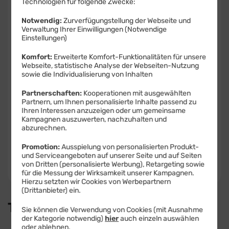
Technologien für folgende Zwecke:
Notwendig:
Zurverfügungstellung der Webseite und
Produkt- und Sicherheitsinformationen
Verwaltung Ihrer Einwilligungen (Notwendige
Einstellungen)
Komfort:
Erweiterte Komfort-Funktionalitäten für unsere
Webseite, statistische Analyse der Webseiten-Nutzung
sowie die Individualisierung von Inhalten
Farbe -
Space Schwarz
Partnerschaften:
Kooperationen mit ausgewählten
Partnern, um Ihnen personalisierte Inhalte passend zu
Ihren Interessen anzuzeigen oder um gemeinsame
Kampagnen auszuwerten, nachzuhalten und
Speicher -
256 GB
abzurechnen.
256 GB
512 GB
Promotion:
Ausspielung von personalisierten Produkt-
und Serviceangeboten auf unserer Seite und auf Seiten
Verfügbarkeit -
Sofort lieferbar
von Dritten (personalisierte Werbung), Retargeting sowie
Auf Wunsch Handyversicherung ab 3,99 €
für die Messung der Wirksamkeit unserer Kampagnen.
Hierzu setzten wir Cookies von Werbepartnern
(Drittanbieter) ein.
Tarif auswählen:
Sie können die Verwendung von Cookies (mit Ausnahme
der Kategorie notwendig)
hier
auch einzeln auswählen
oder ablehnen.