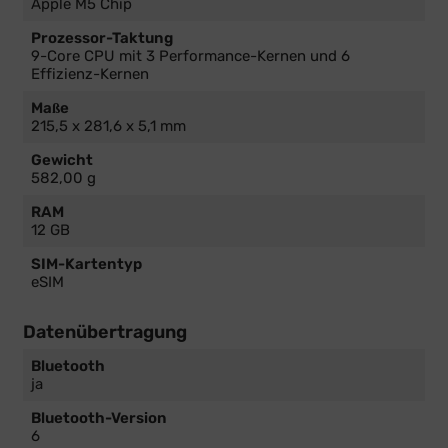
Apple M5 Chip
Prozessor-Taktung
9-Core CPU mit 3 Performance-Kernen und 6
Effizienz-Kernen
Maße
215,5 x 281,6 x 5,1 mm
Gewicht
582,00 g
RAM
12 GB
SIM-Kartentyp
eSIM
Datenübertragung
Bluetooth
ja
Bluetooth-Version
6