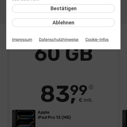
10 GB
30 GB
60 GB
80 GB
Bestätigen
75,99 €
78,99 €
83,99 €
91,99 €
mtl.
mtl.
mtl.
mtl.
Ablehnen
Top Tarif
Impressum
Datenschutzhinweise
Cookie-Infos
60 GB
83
99
€ mtl.
Apple
iPad Pro 13 (M5)