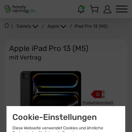
|
Tablets
/
Apple
/
iPad Pro 13 (M5)
Apple iPad Pro 13 (M5)
mit Vertrag
Produktdatenblatt
Cookie-Einstellungen
15 - 60
W
USB PD
Diese Webseite verwendet Cookies und ähnliche