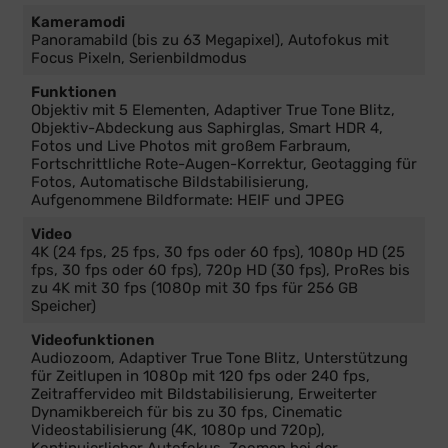
Kameramodi
Panoramabild (bis zu 63 Megapixel), Autofokus mit
Focus Pixeln, Serienbildmodus
Funktionen
Objektiv mit 5 Elementen, Adaptiver True Tone Blitz,
Objektiv-Abdeckung aus Saphirglas, Smart HDR 4,
Fotos und Live Photos mit großem Farbraum,
Fortschrittliche Rote-Augen-Korrektur, Geotagging für
Fotos, Automatische Bildstabilisierung,
Aufgenommene Bildformate: HEIF und JPEG
Video
4K (24 fps, 25 fps, 30 fps oder 60 fps), 1080p HD (25
fps, 30 fps oder 60 fps), 720p HD (30 fps), ProRes bis
zu 4K mit 30 fps (1080p mit 30 fps für 256 GB
Speicher)
Videofunktionen
Audiozoom, Adaptiver True Tone Blitz, Unterstützung
für Zeitlupen in 1080p mit 120 fps oder 240 fps,
Zeitraffervideo mit Bildstabilisierung, Erweiterter
Dynamikbereich für bis zu 30 fps, Cinematic
Videostabilisierung (4K, 1080p und 720p),
Kontinuierlicher Autofokus, Zoomen bei der