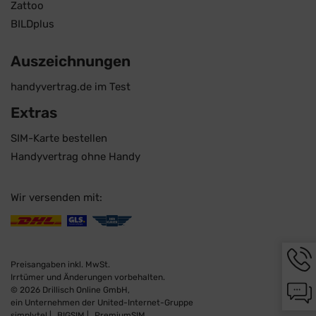
Zattoo
BILDplus
Auszeichnungen
handyvertrag.de im Test
Extras
SIM-Karte bestellen
Handyvertrag ohne Handy
Wir versenden mit:
Hotli
Infor
Preisangaben inkl. MwSt.
werd
Irrtümer und Änderungen vorbehalten.
Chat-
angez
© 2026 Drillisch Online GmbH,
Infor
ein Unternehmen der United-Internet-Gruppe
werd
simplytel
BIGSIM
PremiumSIM