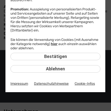
abzurechnen.
Anzahl der nach Art. 16 DSA erhaltenen Meldungen:
0
Promotion:
Ausspielung von personalisierten Produkt-
Davon durch vertrauenswürdige Hinweisgeber übermittelte
und Serviceangeboten auf unserer Seite und auf Seiten
Meldungen: 0
von Dritten (personalisierte Werbung), Retargeting sowie
Davon automatisiert verarbeitet: 0
für die Messung der Wirksamkeit unserer Kampagnen.
Kategorie:
n/a
Hierzu setzten wir Cookies von Werbepartnern
Maßnahmen:
n/a
(Drittanbieter) ein.
Durchschnittliche Dauer für die Ergreifung der
Maßnahmen:
n/a
Sie können die Verwendung von Cookies (mit Ausnahme
der Kategorie notwendig)
hier
auch einzeln auswählen
oder ablehnen.
Bestätigen
Ablehnen
Impressum
Datenschutzhinweise
Cookie-Infos