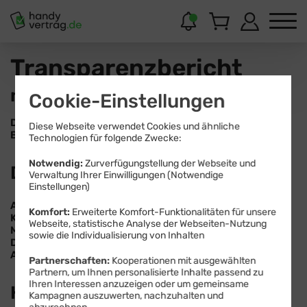
Transparenzbericht
nach Art. 15 Digital Services Act
Cookie-Einstellungen
Diensteanbieter:
Drillisch Online GmbH
Diese Webseite verwendet Cookies und ähnliche
Berichtszeitraum:
17.02.2024 – 31.12.2024
Technologien für folgende Zwecke:
Notwendig:
Zurverfügungstellung der Webseite und
DNS-Sperren
Verwaltung Ihrer Einwilligungen (Notwendige
Einstellungen)
Anzahl der von Behörden erhaltenen Anordnungen:
0
Komfort:
Erweiterte Komfort-Funktionalitäten für unsere
Kategorie:
n/a
Webseite, statistische Analyse der Webseiten-Nutzung
Mitgliedsstaat der Behörden:
n/a
sowie die Individualisierung von Inhalten
Durchschnittliche Dauer für die Umsetzung der
Anordnung:
n/a
Partnerschaften:
Kooperationen mit ausgewählten
Partnern, um Ihnen personalisierte Inhalte passend zu
Ihren Interessen anzuzeigen oder um gemeinsame
Hostinginhalte
Kampagnen auszuwerten, nachzuhalten und