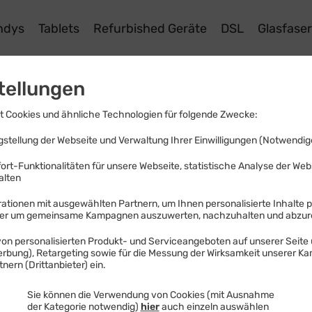
ndys
Tablets
Refurbished Geräte
DSL
Glasfase
 Pro
tellungen
 Cookies und ähnliche Technologien für folgende Zwecke:
stellung der Webseite und Verwaltung Ihrer Einwilligungen (Notwendige
ort-Funktionalitäten für unsere Webseite, statistische Analyse der We
Monatl
alten
ationen mit ausgewählten Partnern, um Ihnen personalisierte Inhalte 
der um gemeinsame Kampagnen auszuwerten, nachzuhalten und abzu
Ab
on personalisierten Produkt- und Serviceangeboten auf unserer Seite 
Einmaliger G
Werbung), Retargeting sowie für die Messung der Wirksamkeit unserer K
nern (Drittanbieter) ein.
GRATIS
Far
Sie können die Verwendung von Cookies (mit Ausnahme
der Kategorie notwendig)
hier
auch einzeln auswählen