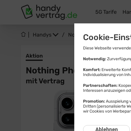
Tarife
Ha
|
Handys
/
Nothing
/
Phone (4a)
Cookie-Eins
Diese Webseite verwendet
Aktion
Notwendig:
Zurverfügung
Nothing Phone (4a) Pro
Komfort:
Erweiterte Komf
Individualisierung von Inh
mit Vertrag
Partnerschaften:
Kooper
Interessen anzuzeigen o
Promotion:
Ausspielung v
Dritten (personalisierte 
wir Cookies von Werbepart
Ablehnen