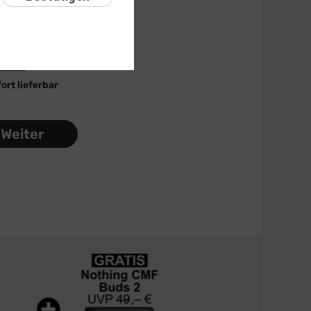
icher
-
128 GB
 GB
ort lieferbar
Weiter