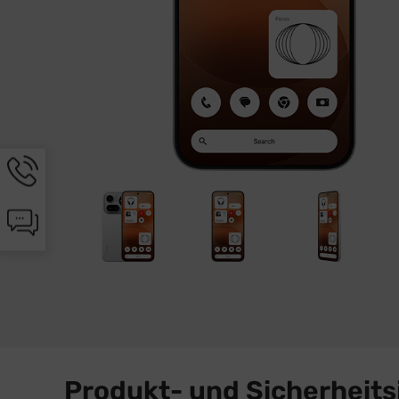
Hotline-
Informationen
werden
Chat-
angezeigt
Informationen
werden
angezeigt
Produkt- und Sicherheit