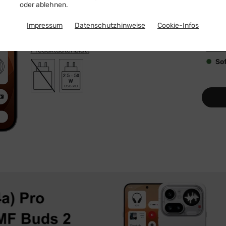
oder ablehnen.
Spe
Impressum
Datenschutzhinweise
Cookie-Infos
128
Produktdatenblatt
Sof
2.5 - 50
W
USB PD