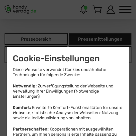
Presse­bereich
Presse­mitteilungen
Download-/
Presse­verteiler
Cookie-Einstellungen
Medien-Center
Diese Webseite verwendet Cookies und ähnliche
Technologien für folgende Zwecke:
2026
Archiv
Notwendig:
Zurverfügungstellung der Webseite und
26.05.2020
Verwaltung Ihrer Einwilligungen (Notwendige
Einstellungen)
handyvertrag
handyvertrag.de stattet LTE-Tarife mit zusätzlichem
Internetvolumen aus
Komfort:
Erweiterte Komfort-Funktionalitäten für unsere
Webseite, statistische Analyse der Webseiten-Nutzung
Maintal, 26. Mai 2020: handyvertrag.de, ein
sowie die Individualisierung von Inhalten
Mobilfunkangebot der Drillisch Online GmbH, stattet
mehrere LTE-Tarife mit einem zusätzlichen
Partnerschaften:
Kooperationen mit ausgewählten
Internetvolumen aus und reduziert zudem die
Partnern, um Ihnen personalisierte Inhalte passend zu
Preise.