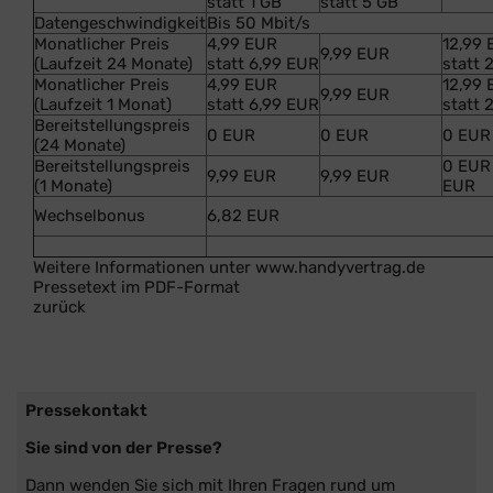
statt 1 GB
statt 5 GB
Datengeschwindigkeit
Bis 50 Mbit/s
Monatlicher Preis
4,99 EUR
12,99
9,99 EUR
(Laufzeit 24 Monate)
statt 6,99 EUR
statt 
Monatlicher Preis
4,99 EUR
12,99
9,99 EUR
(Laufzeit 1 Monat)
statt 6,99 EUR
statt 
Bereitstellungspreis
0 EUR
0 EUR
0 EUR
(24 Monate)
Bereitstellungspreis
0 EUR 
9,99 EUR
9,99 EUR
(1 Monate)
EUR
Wechselbonus
6,82 EUR
Weitere Informationen unter www.handyvertrag.de
Pressetext im PDF-Format
zurück
Pressekontakt
Sie sind von der Presse?
Dann wenden Sie sich mit Ihren Fragen rund um