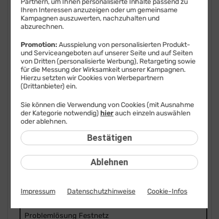
Partnern, um Ihnen personalisierte Inhalte passend zu
Ihren Interessen anzuzeigen oder um gemeinsame
FAQ: Am häufigsten gesucht
Kampagnen auszuwerten, nachzuhalten und
abzurechnen.
Festnetz
Promotion:
Ausspielung von personalisierten Produkt-
Anbieterwechsel
und Serviceangeboten auf unserer Seite und auf Seiten
von Dritten (personalisierte Werbung), Retargeting sowie
für die Messung der Wirksamkeit unserer Kampagnen.
Bestellen
Hierzu setzten wir Cookies von Werbepartnern
(Drittanbieter) ein.
Festnetz-Sperren
Sie können die Verwendung von Cookies (mit Ausnahme
Festnetz-Rufnummern
der Kategorie notwendig)
hier
auch einzeln auswählen
oder ablehnen.
Festnetz-Verbindungen
Bestätigen
Festnetz-DSL-Störung
Ablehnen
Festnetz-Glasfaser-Störung
Impressum
Datenschutzhinweise
Cookie-Infos
Liefern
Problemlösung Festnetz