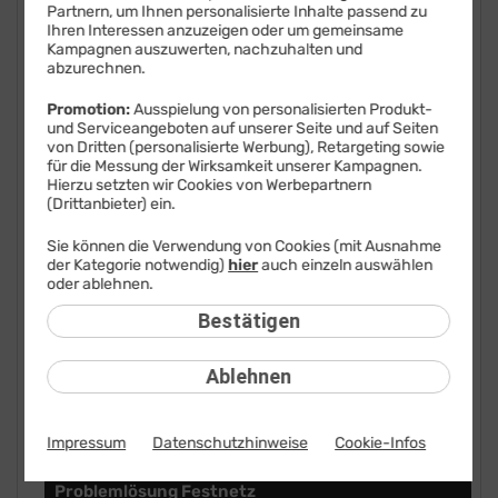
Partnern, um Ihnen personalisierte Inhalte passend zu
FAQ: Am häufigsten gesucht
Ihren Interessen anzuzeigen oder um gemeinsame
Kampagnen auszuwerten, nachzuhalten und
abzurechnen.
Festnetz
Promotion:
Ausspielung von personalisierten Produkt-
Anbieterwechsel
und Serviceangeboten auf unserer Seite und auf Seiten
von Dritten (personalisierte Werbung), Retargeting sowie
Bestellen
für die Messung der Wirksamkeit unserer Kampagnen.
Hierzu setzten wir Cookies von Werbepartnern
(Drittanbieter) ein.
Festnetz-Sperren
Sie können die Verwendung von Cookies (mit Ausnahme
Festnetz-Rufnummern
der Kategorie notwendig)
hier
auch einzeln auswählen
oder ablehnen.
Festnetz-Verbindungen
Bestätigen
Festnetz-DSL-Störung
Ablehnen
Festnetz-Glasfaser-Störung
Impressum
Datenschutzhinweise
Cookie-Infos
Liefern
Problemlösung Festnetz