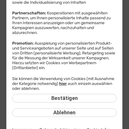
sowie die Individualisierung von Inhalten
FAQ: Am häufigsten gesucht
Partnerschaften:
Kooperationen mit ausgewählten
Partnern, um Ihnen personalisierte Inhalte passend zu
Festnetz
Ihren Interessen anzuzeigen oder um gemeinsame
Kampagnen auszuwerten, nachzuhalten und
Festnetz-Geräte
abzurechnen.
Promotion:
Ausspielung von personalisierten Produkt-
Kundendaten
und Serviceangeboten auf unserer Seite und auf Seiten
von Dritten (personalisierte Werbung), Retargeting sowie
Mobilfunk
für die Messung der Wirksamkeit unserer Kampagnen.
Hierzu setzten wir Cookies von Werbepartnern
BILDplus
(Drittanbieter) ein.
Sie können die Verwendung von Cookies (mit Ausnahme
Drittanbieter
der Kategorie notwendig)
hier
auch einzeln auswählen
oder ablehnen.
Mobilfunk-Netz
Bestätigen
Mobilfunk-Tarife
Ablehnen
Mobilfunk-Rufnummer
Mobilfunk-SIM-Karte