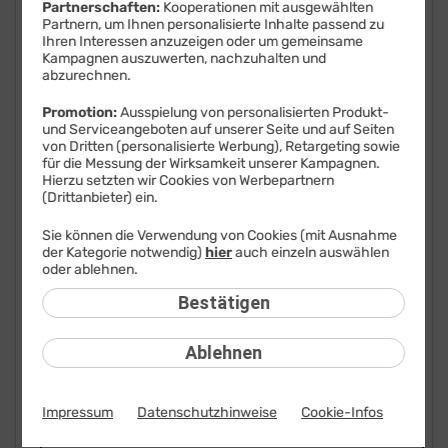
Partnerschaften:
Kooperationen mit ausgewählten
Partnern, um Ihnen personalisierte Inhalte passend zu
FAQ: Am häufigsten gesucht
Ihren Interessen anzuzeigen oder um gemeinsame
Kampagnen auszuwerten, nachzuhalten und
Festnetz
abzurechnen.
Festnetz-Geräte
Promotion:
Ausspielung von personalisierten Produkt-
und Serviceangeboten auf unserer Seite und auf Seiten
von Dritten (personalisierte Werbung), Retargeting sowie
Kundendaten
für die Messung der Wirksamkeit unserer Kampagnen.
Hierzu setzten wir Cookies von Werbepartnern
Mobilfunk
(Drittanbieter) ein.
Mobilfunk-Geräte
Sie können die Verwendung von Cookies (mit Ausnahme
der Kategorie notwendig)
hier
auch einzeln auswählen
oder ablehnen.
Android Version
Bestätigen
APN
Ablehnen
Daten-Roaming
eSIM austauschen
Impressum
Datenschutzhinweise
Cookie-Infos
iOS Version