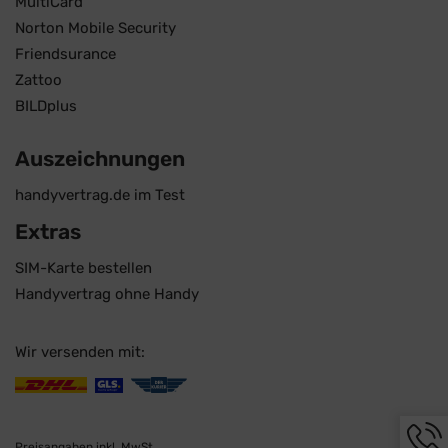
MultiCard
Norton Mobile Security
Friendsurance
Zattoo
BILDplus
Auszeichnungen
handyvertrag.de im Test
Extras
SIM-Karte bestellen
Handyvertrag ohne Handy
Wir versenden mit:
Hotli
Preisangaben inkl. MwSt.