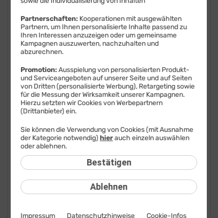
sowie die Individualisierung von Inhalten
FAQ: Am häufigsten gesucht
Partnerschaften:
Kooperationen mit ausgewählten
Partnern, um Ihnen personalisierte Inhalte passend zu
Festnetz
Ihren Interessen anzuzeigen oder um gemeinsame
Kampagnen auszuwerten, nachzuhalten und
abzurechnen.
Festnetz-Geräte
Promotion:
Ausspielung von personalisierten Produkt-
Kundendaten
und Serviceangeboten auf unserer Seite und auf Seiten
von Dritten (personalisierte Werbung), Retargeting sowie
Mobilfunk
für die Messung der Wirksamkeit unserer Kampagnen.
Hierzu setzten wir Cookies von Werbepartnern
(Drittanbieter) ein.
BILDplus
Sie können die Verwendung von Cookies (mit Ausnahme
Drittanbieter
der Kategorie notwendig)
hier
auch einzeln auswählen
oder ablehnen.
Mobilfunk-Netz
Bestätigen
Mobilfunk-Tarife
Ablehnen
Mobilfunk-Rufnummer
Mobilfunk-SIM-Karte
Impressum
Datenschutzhinweise
Cookie-Infos