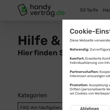
Tarife
Ha
Cookie-Eins
Hilfe & Inform
Diese Webseite verwendet
Notwendig:
Zurverfügung
Hier finden Sie Wissenswe
Komfort:
Erweiterte Komf
Individualisierung von Inh
Partnerschaften:
Kooper
Interessen anzuzeigen o
Promotion:
Ausspielung v
Dritten (personalisierte 
wir Cookies von Werbepart
Kategorien
Mobil
Mobilf
FAQ: Am häufigsten gesucht
Ablehnen