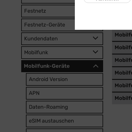
Mobilf
Festnetz
Mobilf
Festnetz-Geräte
Mobilf
Kundendaten
Mobilf
Mobilfunk
Mobilf
Mobilfunk-Geräte
Mobilf
Android Version
Mobilf
APN
Mobilf
Daten-Roaming
eSIM austauschen