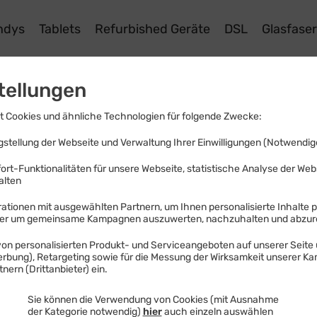
ndys
Tablets
Refurbished Geräte
DSL
Glasfase
tellungen
ationen
 Cookies und ähnliche Technologien für folgende Zwecke:
stellung der Webseite und Verwaltung Ihrer Einwilligungen (Notwendige
rtes und Hilfestellungen.
ort-Funktionalitäten für unsere Webseite, statistische Analyse der We
alten
ationen mit ausgewählten Partnern, um Ihnen personalisierte Inhalte 
der um gemeinsame Kampagnen auszuwerten, nachzuhalten und abzu
on personalisierten Produkt- und Serviceangeboten auf unserer Seite 
Werbung), Retargeting sowie für die Messung der Wirksamkeit unserer K
nern (Drittanbieter) ein.
funk-Geräte-Notebooks
Sie können die Verwendung von Cookies (mit Ausnahme
unk-Geräte - NoteboOKs
der Kategorie notwendig)
hier
auch einzeln auswählen