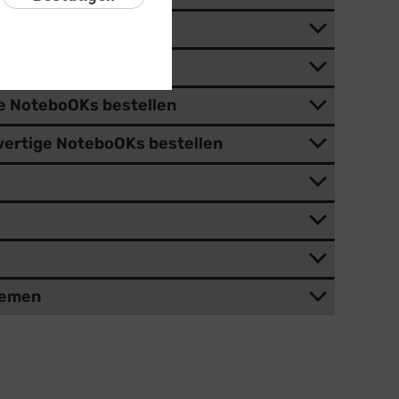
boOKs bestellen
 NoteboOKs bestellen
e NoteboOKs bestellen
wertige NoteboOKs bestellen
lemen