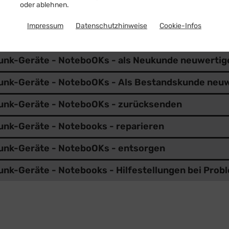
oder ablehnen.
unk-Geräte - NoteboOKs - als Neukunde neue Note
Impressum
Datenschutzhinweise
Cookie-Infos
unk-Geräte - NoteboOKs - als Bestandskunde neue
unk-Geräte - NoteboOKs - als Neukunde neuwertig
unk-Geräte - NoteboOKs - Als Bestandskunde neu
unk-Geräte - NoteboOKs - zurücksenden
unk-Geräte - Notebooks - reparieren
unk-Geräte - NoteboOKs - entsorgen
unk-Geräte - Notebooks - Hilfestellungen bei Prob