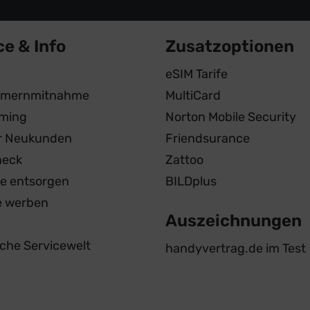
ce & Info
Zusatzoptionen
eSIM Tarife
mernmitnahme
MultiCard
ming
Norton Mobile Security
ür Neukunden
Friendsurance
heck
Zattoo
te entsorgen
BILDplus
e werben
Auszeichnungen
iche Servicewelt
handyvertrag.de im Test