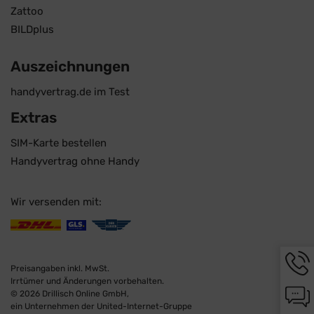
Zattoo
BILDplus
Auszeichnungen
handyvertrag.de im Test
Extras
SIM-Karte bestellen
Handyvertrag ohne Handy
Wir versenden mit:
Hotli
Infor
Preisangaben inkl. MwSt.
werd
Irrtümer und Änderungen vorbehalten.
Chat-
angez
© 2026 Drillisch Online GmbH,
Infor
ein Unternehmen der United-Internet-Gruppe