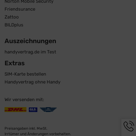
Norton Mobile Security
Friendsurance
Zattoo
BILDplus
Auszeichnungen
handyvertrag.de im Test
Extras
SIM-Karte bestellen
Handyvertrag ohne Handy
Wir versenden mit:
Hotli
Infor
Preisangaben inkl. MwSt.
werd
Irrtümer und Änderungen vorbehalten.