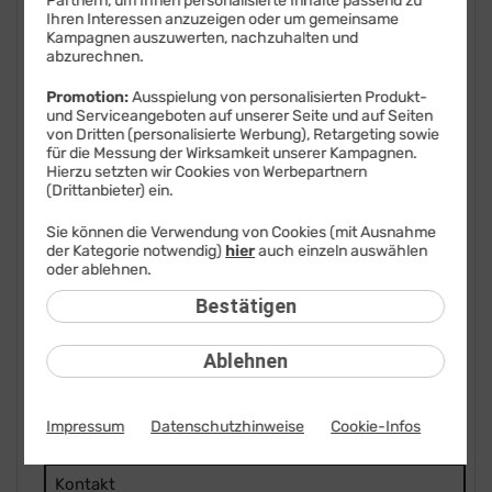
Partnern, um Ihnen personalisierte Inhalte passend zu
Ihren Interessen anzuzeigen oder um gemeinsame
FAQ: Am häufigsten gesucht
Kampagnen auszuwerten, nachzuhalten und
abzurechnen.
Festnetz
Promotion:
Ausspielung von personalisierten Produkt-
und Serviceangeboten auf unserer Seite und auf Seiten
Festnetz-Geräte
von Dritten (personalisierte Werbung), Retargeting sowie
für die Messung der Wirksamkeit unserer Kampagnen.
Kundendaten
Hierzu setzten wir Cookies von Werbepartnern
(Drittanbieter) ein.
Mobilfunk
Sie können die Verwendung von Cookies (mit Ausnahme
der Kategorie notwendig)
hier
auch einzeln auswählen
Mobilfunk-Geräte
oder ablehnen.
Vertrag
Bestätigen
Bestellung
Ablehnen
Einzelverbindungsnachweise
Impressum
Datenschutzhinweise
Cookie-Infos
Freunde werben
Kontakt