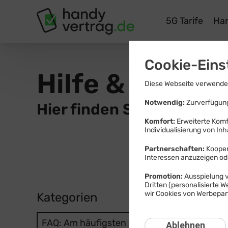
Tarife
Ha
Cookie-Eins
Hilfe & Inform
Diese Webseite verwendet
Notwendig:
Zurverfügung
Hier finden Sie Wissenswe
Komfort:
Erweiterte Komf
Individualisierung von Inh
Partnerschaften:
Kooper
Interessen anzuzeigen o
Promotion:
Ausspielung v
Dritten (personalisierte 
wir Cookies von Werbepart
Kategorien
FAQ: Am häufigsten gesucht
Ablehnen