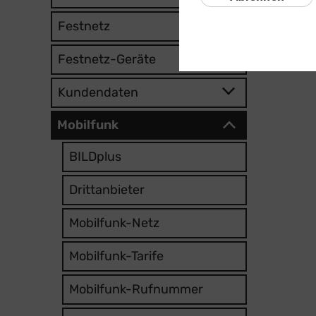
Festnetz
Festnetz-Geräte
Kundendaten
Mobilfunk
BILDplus
Drittanbieter
Mobilfunk-Netz
Mobilfunk-Tarife
Mobilfunk-Rufnummer