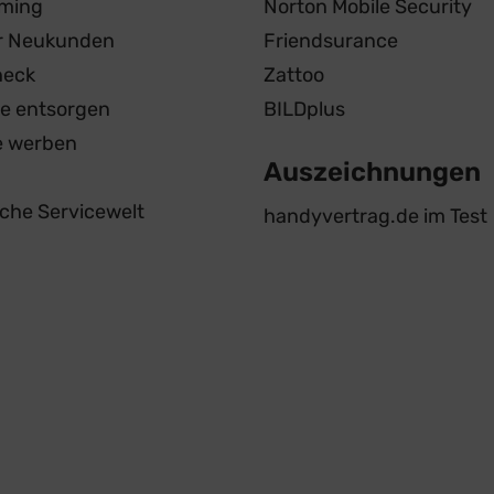
ming
Norton Mobile Security
ür Neukunden
Friendsurance
heck
Zattoo
te entsorgen
BILDplus
e werben
Auszeichnungen
iche Servicewelt
handyvertrag.de im Test