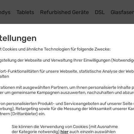
ndys
Tablets
Refurbished Geräte
DSL
Glasfase
tellungen
ationen
 Cookies und ähnliche Technologien für folgende Zwecke:
stellung der Webseite und Verwaltung Ihrer Einwilligungen (Notwendige
rtes und Hilfestellungen.
ort-Funktionalitäten für unsere Webseite, statistische Analyse der We
alten
ationen mit ausgewählten Partnern, um Ihnen personalisierte Inhalte 
der um gemeinsame Kampagnen auszuwerten, nachzuhalten und abzu
on personalisierten Produkt- und Serviceangeboten auf unserer Seite 
Werbung), Retargeting sowie für die Messung der Wirksamkeit unserer K
nern (Drittanbieter) ein.
Sie können die Verwendung von Cookies (mit Ausnahme
der Kategorie notwendig)
hier
auch einzeln auswählen